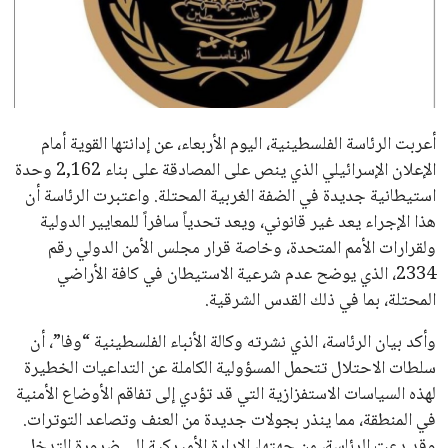
علوم وتكنولوجيا
المرأة والجمال
حوادث
أعربت الرئاسة الفلسطينية، اليوم الأربعاء، عن إدانتها القوية أمام
الإعلان الإسرائيلي الذي ينص على المصادقة على بناء 2,162 وحدة
محافظات
استيطانية جديدة في الضفة الغربية المحتلة. واعتبرت الرئاسة أن
هذا الإجراء يعد غير قانوني، ويعد تحدياً سافراً للمعايير الدولية
ولقرارات الأمم المتحدة، وخاصة قرار مجلس الأمن الدولي رقم
2334، الذي يوضح عدم شرعية الاستيطان في كافة الأراضي
المحتلة، بما في ذلك القدس الشرقية.
وأكد بيان الرئاسة، الذي نشرته وكالة الأنباء الفلسطينية “وفا”، أن
سلطات الاحتلال تتحمل المسؤولية الكاملة عن التداعيات الخطيرة
لهذه السياسات الاستفزازية التي قد تؤدي إلى تفاقم الأوضاع الأمنية
في المنطقة، مما ينذر بجولات جديدة من العنف وتصاعد التوترات.
وقد دعت الرئاسة، من جهتها، الإدارة الأميركية إلى ضرورة التدخل