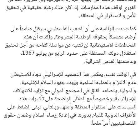
الفوري لوقف هذه الممارسات، إذا كان هناك رغبة حقيقية في تحقيق
الأمن والاستقرار في المنطقة.
كما شددت الرئاسة على أن الشعب الفلسطيني سيظل صامداً على
أرضه، متمسكاً بحقوقه الوطنية المشروعة. وأكدت أن هذه
المخططات الاستيطانية لن تثنيه عن مواصلة كفاحه من أجل تحقيق
استقلال دولته المستقلة على حدود الرابع من يونيو 1967،
وعاصمتها القدس الشرقية.
في الوقت نفسه، يعكس هذا التصعيد الإسرائيلي تجاه الاستيطان
عدم الالتزام بالعملية السلمية ويهدد جهود السلام الإقليمية
والدولية. يتصاعد القلق في المجتمع الدولي مع تزايد الانتهاكات
الإسرائيلية، وخصوصاً مع الدلائل الواضحة على تأثيرات هذه
السياسات على استقرار المنطقة وأمنها. وبالتالي، يبقى الضغط على
الأطراف الدولية للقيام بدورها في إعادة إرساء السلام وضمان حقوق
الفلسطينيين أمراً ملحاً.