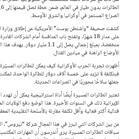
الصراع المستمر في أوكرانيا والشرق الأوسط.
كشفت صحيفة “واشنطن بوست” الأمريكية عن إطلاق وزارة الدف
منخفضة، بمبلغ إجمالي يصل إلى 1.1
الأوضاع الراهنة في ميادين القتال.
أظهرت تجربة الحرب الأوكرانية كيف يمكن للطائرات المسيّرة
فبتكلفة لا تزيد على خمسة آلاف دولار للطائرة الواحدة، تمكن
جعلها سلاحًا محوريًا في الصراعات الحديثة.
تعتبر الطائرات المسيرة أيضًا أداة استراتيجية يمكن أن تهدد 
الإيرانية ذلك في السنوات الأخيرة. هذا الوضع دفع الولايات 
قتالية أكثر فعالية وأقل تكلفة مقارنة بالأسلحة التقليدية المعق
من بين الشركات التي تبرز في هذا المجال شركة “نيروس”، ا
سباقات الطائرات المسيرة. يرى أندرسون أن المهارات المكتسب