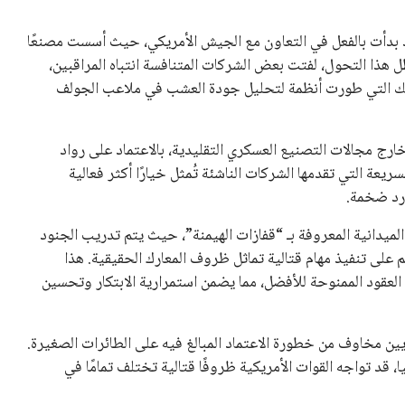
ات بلغت 120 مليون دولار، وقد بدأت بالفعل في التعاون مع الجيش الأمريكي، حيث أسست مصنعًا
ل هذا التحول، لفتت بعض الشركات المتنافسة انتباه المراقبين،
 التي طورت أنظمة لتحليل جودة العشب في ملاعب الجولف
رج مجالات التصنيع العسكري التقليدية، بالاعتماد على رواد
ريعة التي تقدمها الشركات الناشئة تُمثل خيارًا أكثر فعالية
ارد ضخمة.
ميدانية المعروفة بـ “قفازات الهيمنة”، حيث يتم تدريب الجنود
على تنفيذ مهام قتالية تماثل ظروف المعارك الحقيقية. هذا
عقود الممنوحة للأفضل، مما يضمن استمرارية الابتكار وتحسين
يين مخاوف من خطورة الاعتماد المبالغ فيه على الطائرات الصغيرة.
قد تواجه القوات الأمريكية ظروفًا قتالية تختلف تمامًا في