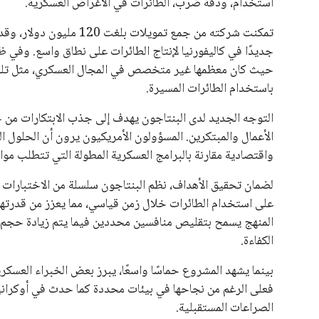
استخدام، ودقة ضرب، الطائرات في الأغراض العسكرية.
تمكنت شركته من جمع تمويل
جديدًا في كاليفورنيا لإنتاج الطائرات على نطاق واسع. وفي ظ
حيث كان معظمها غير متخصص في المجال العسكري، مثل تلك
باستخدام الطائرات المسيرة.
التوجه الجديد لدى البنتاجون يهدف إلى جذب الابتكارات من خا
الأعمال والمبتكرين. المسؤولون الأمريكيون يرون أن الحلول الس
واقتصادية مقارنة بالبرامج العسكرية المطولة التي تتطلب مو
لضمان تحقيق الأهداف، نظم البنتاجون سلسلة من الاختبارات ال
على استخدام الطائرات خلال زمن قياسي، مما يعزز من قدرتهم 
المنهج يسمح بتقليص منافسين محددين فيما يتم زيادة حجم ال
الكفاءة.
بينما يشهد المشروع حماسًا واسعًا، يبرز بعض الخبراء العسكر
فعلى الرغم من نجاحها في بيئات محددة كما حدث في أوكرانيا، 
الصراعات المستقبلية.