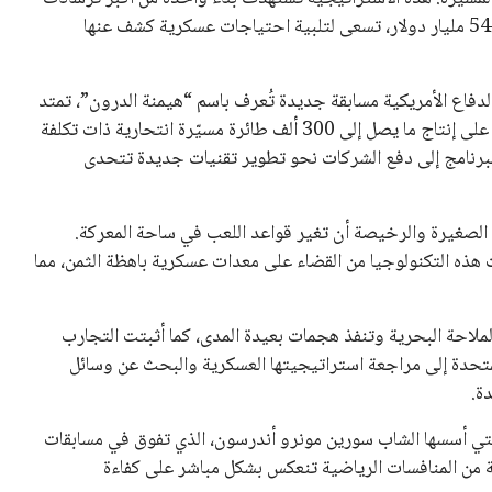
الطائرات بدون طيار في العالم، ضمن خطة تصل قيمتها إلى 54.6 مليار دولار، تسعى لتلبية احتياجات عسكرية كشف عنها
اع الأمريكية مسابقة جديدة تُعرف باسم “هيمنة الدرون”، تمتد
على مدار 18 شهرًا، وتفتح باب المنافسة أمام الشركات القادرة على إنتاج ما يصل إلى 300 ألف طائرة مسيّرة انتحارية ذات تكلفة
 مليار دولار. يهدف هذا البرنامج إلى دفع الشركات نحو تطوير تقنيات جديدة تتحدى
 الصغيرة والرخيصة أن تغير قواعد اللعب في ساحة المعركة.
ت هذه التكنولوجيا من القضاء على معدات عسكرية باهظة الثمن، مما
الملاحة البحرية وتنفذ هجمات بعيدة المدى، كما أثبتت التجارب
المتحدة إلى مراجعة استراتيجيتها العسكرية والبحث عن وسائل
دة.
لتي أسسها الشاب سورين مونرو أندرسون، الذي تفوق في مسابقات
ة من المنافسات الرياضية تنعكس بشكل مباشر على كفاءة