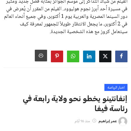
على الرغم من هذه الانتقادات، تشير التوقعات إلى أن إنفانتينو
يمتلك فرصًا كبيرة للفوز بولاية جديدة، خصوصًا في ظل غياب
منافس قوي يتمتع بإجماع داخل الأسرة الكروية الدولية. هذا يعزز
من فرص استمراره في قيادة “فيفا” حتى عام 2031.