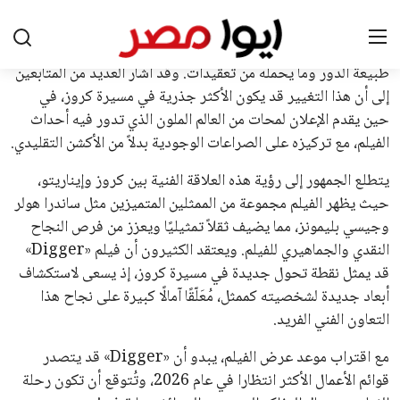
لإنفانتينو في الآونة الأخيرة. حتى الآن، لم يتقدم أي مرشح منافس
في السباق الانتخابي، ولم تتمكن الأصوات المعارضة من التوصل إلى
اسم يوازن موقف إنفانتينو، قبل انتهاء فترة الترشح في نوفمبر
المقبل.
يعتمد إنفانتينو على قاعدة دعم قوية من الاتحادات القارية المختلفة،
بما في ذلك الاتحاد الأفريقي والآسيوي، بالإضافة إلى دعم غالبية
اتحادات أمريكا الجنوبية والكونكاكاف. وقد ساهمت مجموعة من
القرارات التي اتخذها في زيادة الموارد المالية لهذه الاتحادات، فضلاً
عن رفع عدد الفرق المشاركة في كأس العالم، وإطلاق بطولات دولية
جديدة تحت مظلة “فيفا”.
على الجانب الآخر، تتركز المعارضة بشكل ملحوظ داخل القارة
الأوروبية، حيث ارتفعت حدة الانتقادات الموجهة إلى إنفانتينو
بسبب التوسع المستمر في البطولات الدولية وأثر ذلك على الجدول
الزمني للمسابقات المحلية. وقد دعا رئيس رابطة الدوري الإسباني،
خافيير تيباس، إلى تنحّي إنفانتينو، معتبراً أن سياساته تضر بصناعة
كرة القدم وتزيد من ضغوط المباريات.