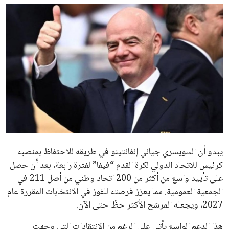
ايوا مصر
الاخبار الشائعة
إنفانتينو يخطو نحو ولاية رابعة في رئاسة فيفا
عمر إبراهيم
22 يوليو 2026
مستثمر هندي بريطاني يسعى لامتلاك حصة
في نادي ليفربول الرياضي
عمر إبراهيم
22 يوليو 2026
تحقق من قهوتك المغشوشة 7 علامات تدل
على جودتها قبل أول رشفة
خالد فؤاد
18 يوليو 2026