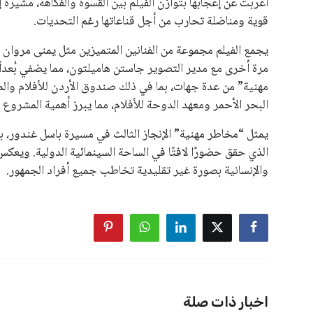
أعربت عن إعجابها بتوازن الفيلم بين القسوة والفكاهة، مشيرة
قوية ومناضلة تحارب من أجل قناعاتها رغم التحديات.
يجمع الفيلم مجموعة من الفنانين المتميزين مثل يمنى مروان 
مرة أخرى مع مدير التصوير جاستن هاميلتون، مما يضفي بُعداً 
مهنية” من عدة جهات، بما في ذلك صندوق الأردن للأفلام وال
البحر الأحمر ومعهد الدوحة للأفلام، مما يبرز أهمية المشروع 
يمثل “مخاطر مهنية” الإنجاز الثالث في مسيرة باسل غندور، بع
الذي حقق حضورًا لافتًا في الساحة السينمائية الدولية. ويعكس
والإنسانية بصورة غير تقليدية تخاطب جميع أفراد الجمهور.
اخبار ذات صلة