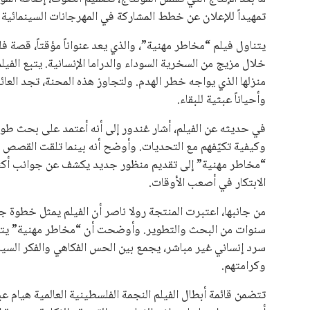
تمهيداً للإعلان عن خطط المشاركة في المهرجانات السينمائية 
يتناول فيلم “مخاطر مهنية”، والذي يعد عنواناً مؤقتاً، قص
خلال مزيج من السخرية السوداء والدراما الإنسانية. يتبع ال
منزلها الذي يواجه خطر الهدم. ولتجاوز هذه المحنة، تجد العائ
وأحياناً عبثية للبقاء.
في حديثه عن الفيلم، أشار غندور إلى أنه أعتمد على بحث طوي
وكيفية تكيّفهم مع التحديات. وأوضح أنه بينما تلقت القصص الف
“مخاطر مهنية” إلى تقديم منظور جديد يكشف عن جوانب أكثر إن
الابتكار في أصعب الأوقات.
من جانبها، اعتبرت المنتجة رولا ناصر أن الفيلم يمثل خطوة ج
سنوات من البحث والتطوير. وأوضحت أن “مخاطر مهنية” يتناو
سرد إنساني غير مباشر، يجمع بين الحس الفكاهي والفكر السيا
وكرامتهم.
تتضمن قائمة أبطال الفيلم النجمة الفلسطينية العالمية هيام ع