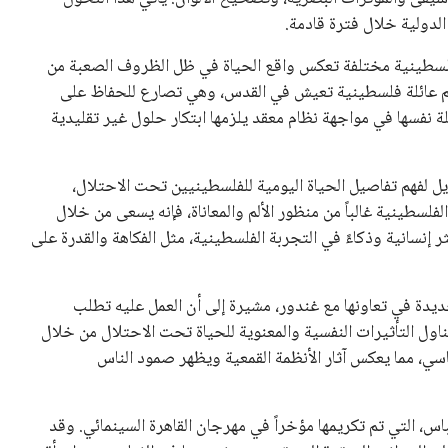
الدولية خلال فترة قادمة.
ة فلسطينية مختلفة تعكس واقع الحياة في ظل الظروف الصعبة من
فيلم عائلة فلسطينية تعيش في القدس، وهي تصارع للحفاظ على
لة نفسها في مواجهة نظام معقد يلزمها ابتكار حلول غير تقليدية
ل لفهم تفاصيل الحياة اليومية للفلسطينيين تحت الاحتلال،
لسطينية غالباً من منظور الألم والمعاناة، فإنه يسعى من خلال
سانية وذكاءً في التجربة الفلسطينية، مثل الفكاهة والقدرة على
ديدة في تعاونها مع غندور، مشيرة إلى أن العمل عليه تطلب
ل التأثيرات النفسية والمعنوية للحياة تحت الاحتلال من خلال
سي، مما يعكس آثار الأنظمة القمعية ويظهر صمود الناس
باس، التي تم تكريمها مؤخراً في مهرجان القاهرة السينمائي. وقد