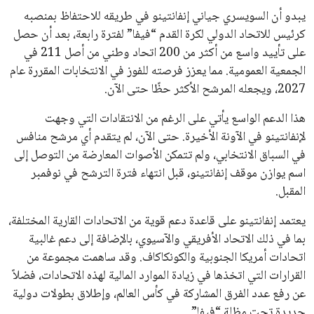
عمر إبراهيم
22 يوليو 2026
تحقق من قهوتك المغشوشة 7 علامات تدل
على جودتها قبل أول رشفة
خالد فؤاد
18 يوليو 2026
القائمة البريدية
انضم إلى قائمة المشتركين لدينا لتحصل على أحدث الأخبار، التحديثات
والعروض الخاصة مباشرة في صندوق بريدك
اشتراك
جميع الحقوق محفوظة لموقعنا ايوا مصر