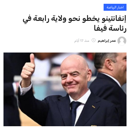
ايوا مصر
الاخبار الشائعة
إنفانتينو يخطو نحو ولاية رابعة في رئاسة فيفا
عمر إبراهيم
22 يوليو 2026
مستثمر هندي بريطاني يسعى لامتلاك حصة
في نادي ليفربول الرياضي