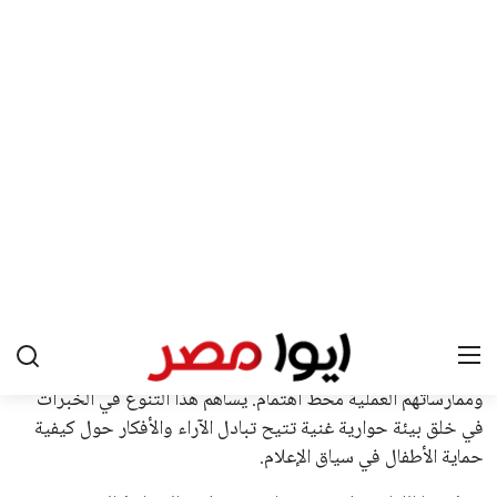
يبدو أن السويسري جياني إنفانتينو في طريقه للاحتفاظ بمنصبه
كرئيس للاتحاد الدولي لكرة القدم “فيفا” لفترة رابعة، بعد أن حصل
على تأييد واسع من أكثر من 200 اتحاد وطني من أصل 211 في
الجمعية العمومية. مما يعزز فرصته للفوز في الانتخابات المقررة عام
2027، ويجعله المرشح الأكثر حظًا حتى الآن.
هذا الدعم الواسع يأتي على الرغم من الانتقادات التي وجهت
لإنفانتينو في الآونة الأخيرة. حتى الآن، لم يتقدم أي مرشح منافس
في السباق الانتخابي، ولم تتمكن الأصوات المعارضة من التوصل إلى
اسم يوازن موقف إنفانتينو، قبل انتهاء فترة الترشح في نوفمبر
المقبل.
يعتمد إنفانتينو على قاعدة دعم قوية من الاتحادات القارية المختلفة،
بما في ذلك الاتحاد الأفريقي والآسيوي، بالإضافة إلى دعم غالبية
اتحادات أمريكا الجنوبية والكونكاكاف. وقد ساهمت مجموعة من
القرارات التي اتخذها في زيادة الموارد المالية لهذه الاتحادات، فضلاً
عن رفع عدد الفرق المشاركة في كأس العالم، وإطلاق بطولات دولية
جديدة تحت مظلة “فيفا”.