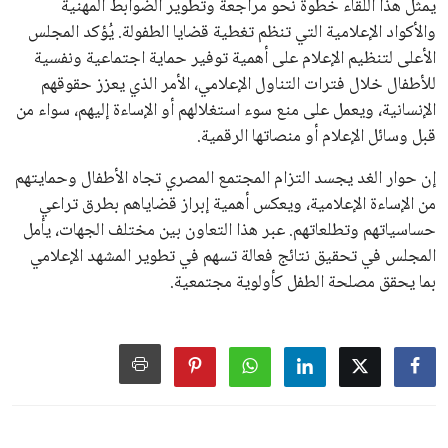
على الجانب الآخر، تتركز المعارضة بشكل ملحوظ داخل القارة
الأوروبية، حيث ارتفعت حدة الانتقادات الموجهة إلى إنفانتينو
بسبب التوسع المستمر في البطولات الدولية وأثر ذلك على الجدول
الزمني للمسابقات المحلية. وقد دعا رئيس رابطة الدوري الإسباني،
خافيير تيباس، إلى تنحّي إنفانتينو، معتبراً أن سياساته تضر بصناعة
كرة القدم وتزيد من ضغوط المباريات.
على الرغم من هذه الانتقادات، تشير التوقعات إلى أن إنفانتينو
يمتلك فرصًا كبيرة للفوز بولاية جديدة، خصوصًا في ظل غياب
منافس قوي يتمتع بإجماع داخل الأسرة الكروية الدولية. هذا يعزز
من فرص استمراره في قيادة “فيفا” حتى عام 2031.