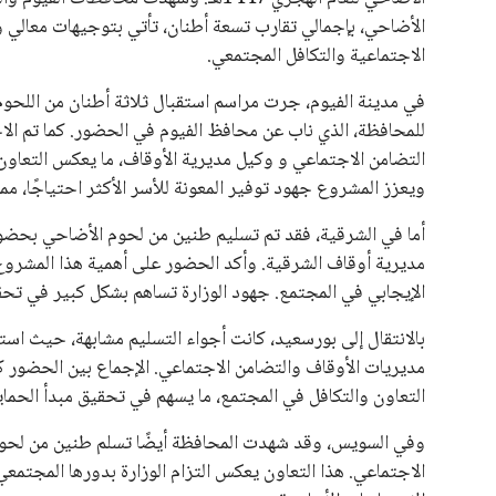
الأضاحي، بإجمالي تقارب تسعة أطنان، تأتي بتوجيهات معالي وز
الاجتماعية والتكافل المجتمعي.
في مدينة الفيوم، جرت مراسم استقبال ثلاثة أطنان من اللحوم
للمحافظة، الذي ناب عن محافظ الفيوم في الحضور. كما تم الا
التضامن الاجتماعي و وكيل مديرية الأوقاف، ما يعكس التعاون 
ويعزز المشروع جهود توفير المعونة للأسر الأكثر احتياجًا، مم
أما في الشرقية، فقد تم تسليم طنين من لحوم الأضاحي بحضو
مديرية أوقاف الشرقية. وأكد الحضور على أهمية هذا المشروع 
الإيجابي في المجتمع. جهود الوزارة تساهم بشكل كبير في تحقي
بالانتقال إلى بورسعيد، كانت أجواء التسليم مشابهة، حيث اس
مديريات الأوقاف والتضامن الاجتماعي. الإجماع بين الحضور ك
التعاون والتكافل في المجتمع، ما يسهم في تحقيق مبدأ الحماية
وفي السويس، وقد شهدت المحافظة أيضًا تسلم طنين من لحوم
الاجتماعي. هذا التعاون يعكس التزام الوزارة بدورها المجتمع