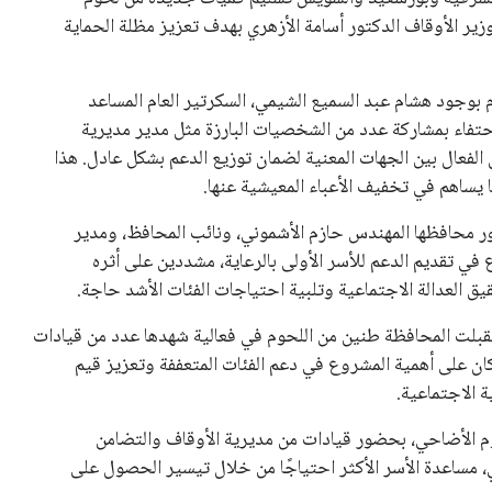
ير الأوقاف الدكتور أسامة الأزهري بهدف تعزيز مظلة الحماية
 بوجود هشام عبد السميع الشيمي، السكرتير العام المساعد
حتفاء بمشاركة عدد من الشخصيات البارزة مثل مدير مديرية
الفعال بين الجهات المعنية لضمان توزيع الدعم بشكل عادل. هذا
ا يساهم في تخفيف الأعباء المعيشية عنها.
ر محافظها المهندس حازم الأشموني، ونائب المحافظ، ومدير
في تقديم الدعم للأسر الأولى بالرعاية، مشددين على أثره
ق العدالة الاجتماعية وتلبية احتياجات الفئات الأشد حاجة.
تقبلت المحافظة طنين من اللحوم في فعالية شهدها عدد من قيادات
ان على أهمية المشروع في دعم الفئات المتعففة وتعزيز قيم
 الاجتماعية.
 الأضاحي، بحضور قيادات من مديرية الأوقاف والتضامن
ي، مساعدة الأسر الأكثر احتياجًا من خلال تيسير الحصول على