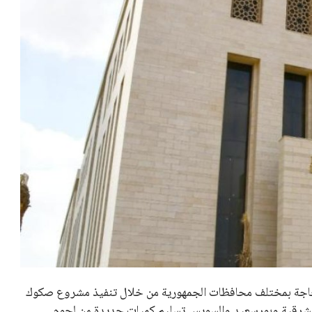
لحاجة بمختلف محافظات الجمهورية من خلال تنفيذ مشروع صكوك
حافظات الفيوم والشرقية وبورسعيد والسويس تسليم كميات جديدة من لحوم