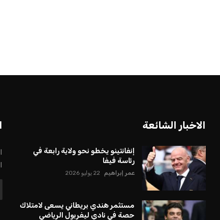
الاخبار الشائعة
ا
إنفانتينو يخطو نحو ولاية رابعة في
ا
رئاسة فيفا
ا
عمر إبراهيم
22 يوليو 2026
مستثمر هندي بريطاني يسعى لامتلاك
حصة في نادي ليفربول الرياضي