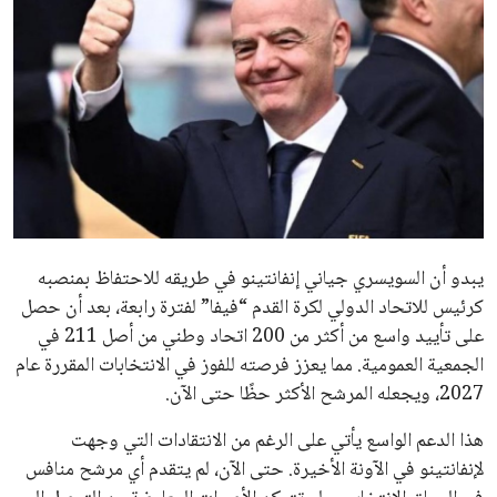
الاخبار الشائعة
إنفانتينو يخطو نحو ولاية رابعة في رئاسة فيفا
عمر إبراهيم
22 يوليو 2026
مستثمر هندي بريطاني يسعى لامتلاك حصة
في نادي ليفربول الرياضي
عمر إبراهيم
22 يوليو 2026
تحقق من قهوتك المغشوشة 7 علامات تدل
على جودتها قبل أول رشفة
خالد فؤاد
18 يوليو 2026