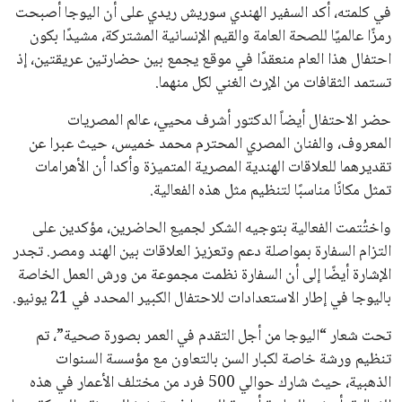
يبدو أن السويسري جياني إنفانتينو في طريقه للاحتفاظ بمنصبه
كرئيس للاتحاد الدولي لكرة القدم “فيفا” لفترة رابعة، بعد أن حصل
على تأييد واسع من أكثر من 200 اتحاد وطني من أصل 211 في
الجمعية العمومية. مما يعزز فرصته للفوز في الانتخابات المقررة عام
2027، ويجعله المرشح الأكثر حظًا حتى الآن.
هذا الدعم الواسع يأتي على الرغم من الانتقادات التي وجهت
لإنفانتينو في الآونة الأخيرة. حتى الآن، لم يتقدم أي مرشح منافس
في السباق الانتخابي، ولم تتمكن الأصوات المعارضة من التوصل إلى