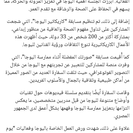
اسم يوازن موقف إنفانتينو، قبل انتهاء فترة الترشح في نوفمبر
المقبل.
يعتمد إنفانتينو على قاعدة دعم قوية من الاتحادات القارية المختلفة،
بما في ذلك الاتحاد الأفريقي والآسيوي، بالإضافة إلى دعم غالبية
اتحادات أمريكا الجنوبية والكونكاكاف. وقد ساهمت مجموعة من
القرارات التي اتخذها في زيادة الموارد المالية لهذه الاتحادات، فضلاً
عن رفع عدد الفرق المشاركة في كأس العالم، وإطلاق بطولات دولية
جديدة تحت مظلة “فيفا”.
على الجانب الآخر، تتركز المعارضة بشكل ملحوظ داخل القارة
الأوروبية، حيث ارتفعت حدة الانتقادات الموجهة إلى إنفانتينو
بسبب التوسع المستمر في البطولات الدولية وأثر ذلك على الجدول
الزمني للمسابقات المحلية. وقد دعا رئيس رابطة الدوري الإسباني،
خافيير تيباس، إلى تنحّي إنفانتينو، معتبراً أن سياساته تضر بصناعة
كرة القدم وتزيد من ضغوط المباريات.
على الرغم من هذه الانتقادات، تشير التوقعات إلى أن إنفانتينو