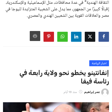
يمتلك فرصًا كبيرة للفوز بولاية جديدة، خصوصًا في ظل غياب
منافس قوي يتمتع بإجماع داخل الأسرة الكروية الدولية. هذا يعزز
من فرص استمراره في قيادة “فيفا” حتى عام 2031.
ايوا مصر