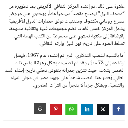
جديدة تحت مظلة “فيفا”.
على الجانب الآخر، تتركز المعارضة بشكل ملحوظ داخل القارة
الأوروبية، حيث ارتفعت حدة الانتقادات الموجهة إلى إنفانتينو
بسبب التوسع المستمر في البطولات الدولية وأثر ذلك على الجدول
الزمني للمسابقات المحلية. وقد دعا رئيس رابطة الدوري الإسباني،
خافيير تيباس، إلى تنحّي إنفانتينو، معتبراً أن سياساته تضر بصناعة
كرة القدم وتزيد من ضغوط المباريات.
على الرغم من هذه الانتقادات، تشير التوقعات إلى أن إنفانتينو
يمتلك فرصًا كبيرة للفوز بولاية جديدة، خصوصًا في ظل غياب
منافس قوي يتمتع بإجماع داخل الأسرة الكروية الدولية. هذا يعزز
من فرص استمراره في قيادة “فيفا” حتى عام 2031.