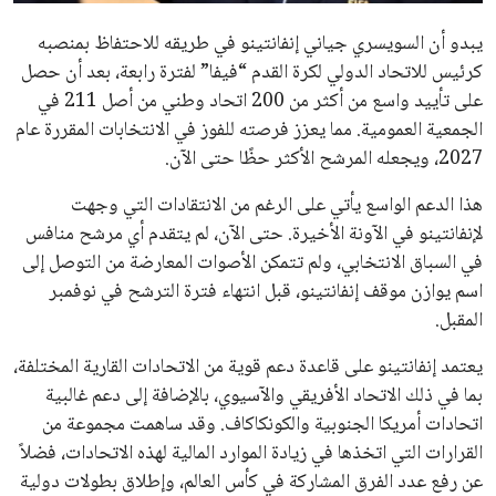
في نادي ليفربول الرياضي
عمر إبراهيم
22 يوليو 2026
تحقق من قهوتك المغشوشة 7 علامات تدل
على جودتها قبل أول رشفة
خالد فؤاد
18 يوليو 2026
القائمة البريدية
انضم إلى قائمة المشتركين لدينا لتحصل على أحدث الأخبار، التحديثات
والعروض الخاصة مباشرة في صندوق بريدك
اشتراك