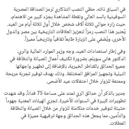
يبدو أن السويسري جياني إنفانتينو في طريقه للاحتفاظ بمنصبه
كرئيس للاتحاد الدولي لكرة القدم “فيفا” لفترة رابعة، بعد أن حصل
على تأييد واسع من أكثر من 200 اتحاد وطني من أصل 211 في
الجمعية العمومية. مما يعزز فرصته للفوز في الانتخابات المقررة عام
2027، ويجعله المرشح الأكثر حظًا حتى الآن.
هذا الدعم الواسع يأتي على الرغم من الانتقادات التي وجهت
لإنفانتينو في الآونة الأخيرة. حتى الآن، لم يتقدم أي مرشح منافس
في السباق الانتخابي، ولم تتمكن الأصوات المعارضة من التوصل إلى
اسم يوازن موقف إنفانتينو، قبل انتهاء فترة الترشح في نوفمبر
المقبل.
يعتمد إنفانتينو على قاعدة دعم قوية من الاتحادات القارية المختلفة،
بما في ذلك الاتحاد الأفريقي والآسيوي، بالإضافة إلى دعم غالبية
اتحادات أمريكا الجنوبية والكونكاكاف. وقد ساهمت مجموعة من
القرارات التي اتخذها في زيادة الموارد المالية لهذه الاتحادات، فضلاً
عن رفع عدد الفرق المشاركة في كأس العالم، وإطلاق بطولات دولية