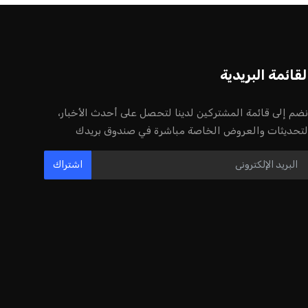
أخر الأخبار
إنفانتينو يخطو نحو ولاية رابعة في رئاسة
فيفا
عمر إبراهيم
22 يوليو 2026
مستثمر هندي بريطاني يسعى لامتلاك
حصة في نادي ليفربول الرياضي
عمر إبراهيم
22 يوليو 2026
بريطانيا تعلن دعمها لاستخدام أمريكا
قواعدها العسكرية لتنفيذ ضربات ضد
إيران
كريم أشرف
22 يوليو 2026