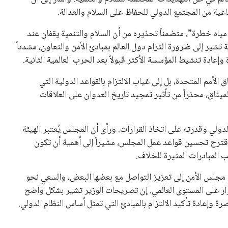
ية من المجتمع الدولي للحفاظ على السلام والعدالة.
ياه خطرة”، متضمناً تحذيره من أن السلام والتنمية يقفان عند
تشير إلى ضرورة التزام دول العالم بمبادئ الأمن والتعاون، مشدداً
إعادة تنشيط المؤسسة الأكثر قبولاً بعد الحرب العالمية الثانية.
الأمم المتحدة، بل إلى غياب الالتزام بالقواعد الدولية التي
لميثاق، محذراً من تأثير تمجيد تاريخ العدوان على العلاقات
ولي وقدرته على اتخاذ القرارات. ورأى أن المجلس يُعتبر الهيئة
اقترح تحسين قواعد عمل المجلس، مشيراً إلى أهمية أن تكون
المبادرات المثيرة للخلاف.
 مجلس الأمن إلى تعزيز التواصل مع بعضها البعض، والسعي نحو
رار على المستوى العالمي. إن تصريحات الوزير تشير بشكل واضح
ة وإعادة تأكيد الالتزام بالمبادئ التي تمثل أساس النظام الدولي.