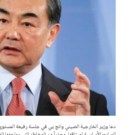
علوم وتكنولوجيا
المرأة والجمال
حوادث
محافظات
دعا وزير الخارجية الصيني وانج يي في جلسة رفيعة المستوى ب
المبادئ الأساسية لميثاقها، محذراً من المخاطر التي يواجهها ال