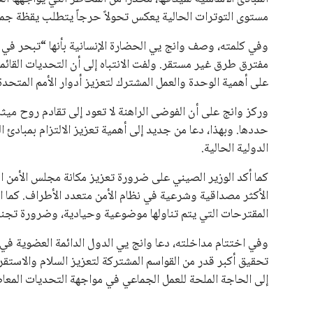
مستوى التوترات الحالية يعكس تحولاً حرجاً يتطلب يقظة جماع
وفي كلمته، وصف وانج يي الحضارة الإنسانية بأنها “تبحر في م
مفترق طرق غير مستقر. ولفت الانتباه إلى أن التحديات القائمة 
على أهمية الوحدة والعمل المشترك لتعزيز أدوار الأمم المتحدة و
وركز وانج على أن الفوضى الراهنة لا تعود إلى تقادم روح ميثاق 
حددها. وبهذا، دعا من جديد إلى أهمية تعزيز الالتزام بمبادئ ا
الدولية الحالية.
كما أكد الوزير الصيني على ضرورة تعزيز مكانة مجلس الأمن الد
الأكثر مصداقية وشرعية في نظام الأمن متعدد الأطراف. كما 
المقترحات التي يتم تناولها موضوعية وحيادية، وضرورة تجنب 
وفي اختتام مداخلته، دعا وانج يي الدول الدائمة العضوية في
تحقيق أكبر قدر من القواسم المشتركة لتعزيز السلام والاستق
إلى الحاجة الملحة للعمل الجماعي في مواجهة التحديات المعاصر