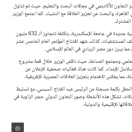
 التعاون الأكاديمي في مجالات البحث والتعليم. حيث تم تناول
 القاهرة، والبحث عن تعزيز العلاقة مع التشيك. كما اجتمع الوزير
المشترك.
وفي إطار جولاته الميدانية، قام الوزير بافتتاح مشروعات صحية جديدة في جامعة الإسكندرية، بتكلفة تتجاوز الـ 632 مليون
المستشفيات. كذلك، شهد افتتاح المؤتمر العام الخامس عشر
ا يبرز دور مصر الريادي في العالم الإسلامي.
 العلمي ومجتمع الصناعة، حيث ناقش الوزير خلال قمة مشروع
 الغذاء واستدامة سلاسل الإمداد. كما كانت هناك فعاليات صحفية للإعلان عن
ة، مما يعكس الاهتمام بتعزيز العلاقات المصرية الإفريقية.
أ الحفل بكلمة مسجلة من الرئيس عبد الفتاح السيسي، مع تسليط
الات. تشكل هذه الأنشطة وصور التعاون الدولي حجر الزاوية في
قاتها الإقليمية والدولية.