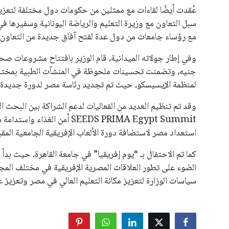
عُقدت أيضًا لقاءات مع ممثلين من حكومات دول مختلفة لتعزيز
سبل التعاون مع وزيرة التعليم والرياضة اليونانية وسفيرها في
مع رؤساء جامعات من دول عدة لفتح آفاق جديدة من التعاون 
جنيه، وتضمنت تحسينات ملحوظة في المنشآت الطبية بمختلف 
لمنظمة الإيسيسكو، حيث تم تجديد رئاسة مصر لدورة جديدة، مم
وقد تم تنظيم العديد من الفعاليات لدعم الشراكة بين البحث
SEEDS PRIMA Egypt Summit أمن
استعداد مصر لاستضافة دورة الألعاب الإفريقية الجامعية المقبل
كما تم الاحتفال بـ “يوم إفريقيا” في جامعة القاهرة، حيث بد
الضوء على تطور العلاقات المصرية الإفريقية في مختلف المج
سياسات الوزارة لتعزيز مكانة التعليم العالي في مصر وتعزيز علا