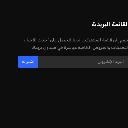
أخر الأخبار
إنفانتينو يخطو نحو ولاية رابعة في رئاسة
فيفا
عمر إبراهيم
22 يوليو 2026
مستثمر هندي بريطاني يسعى لامتلاك
حصة في نادي ليفربول الرياضي
عمر إبراهيم
22 يوليو 2026
بريطانيا تعلن دعمها لاستخدام أمريكا
قواعدها العسكرية لتنفيذ ضربات ضد
إيران
كريم أشرف
22 يوليو 2026
خروج ألمانيا يشكل خطرًا على التسويق