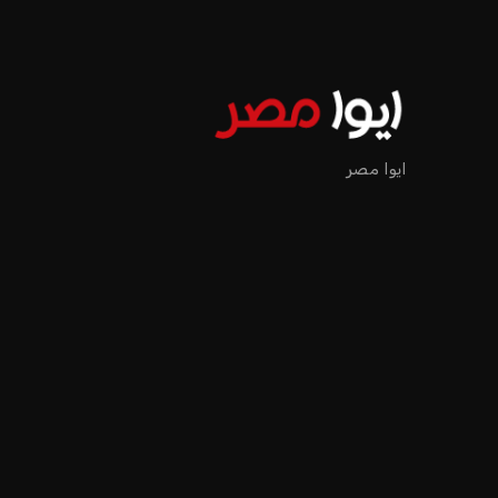
اخبار الرياضة
إنفانتينو يخطو نحو ولاية را
عمر إبراهيم
منذ 18 أيام