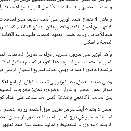
وللشعب المصري بمناسبة عيد الأضحى المبارك، مع الأمنيات بأن
وخلال الاجتماع، شدد الوزير على أهمية متابعة سير امتحانات ن
الانتهاء من أعمال الكنترولات وإعلان النتائج للطلاب. كما ت
عيد الأضحى، وذلك لضمان تقديم خدمات طبية عالية الكفاءة و
الصحة والسكان.
وأكد الوزير على ضرورة تسريع إجراءات تدويل الجامعات المص
الخبراء المتخصصين لمتابعة هذا التوجه. كما تم تشكيل لجنة 
برئاسة الدكتور أحمد درويش، بهدف تسريع التحول الرقمي في 
وعلى صعيد متصل، دعا الوزير إلى تحديث لوائح البرامج الأكا
سوق العمل المحلي والدولي، وضرورة تعزيز مخرجات التعليم ال
بين الجانب الأكاديمي وصناعة العمل، مما يساعد على إعداد كوا
حضر الاجتماع أيضًا عرض تقرير حول أنشطة وزارة التعليم الع
لجامعة سنجور في برج العرب الجديدة بحضور الرئيسين المصري
الاجتماع مع وزراء التخطيط والمالية لبحث سبل دعم تطوير الب