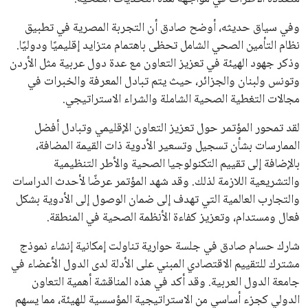
وفي سياق حديثه، أوضح صادق أن التجربة المصرية في تطبيق
نظام التأمين الصحي الشامل تحظى باهتمام متزايد إقليميًا ودوليًا.
وذكر جهود الهيئة في تعزيز التعاون مع عدة دول عربية مثل الأردن
وتونس ولبنان والجزائر، حيث يتم تبادل المعرفة والخبرات في
مجالات التغطية الصحية الشاملة والشراء الاستراتيجي.
لقد تمحور المؤتمر حول تعزيز التعاون الإقليمي وتبادل أفضل
الممارسات بشأن تسجيل وتسعير الأدوية ذات القيمة المضافة،
بالإضافة إلى تقييم التكنولوجيا الصحية والأطر التنظيمية
والتشريعية اللازمة لذلك. وقد شهد المؤتمر عرضًا لأحدث الدراسات
والتجارب العالمية التي تهدف إلى ضمان الوصول إلى الأدوية بشكل
فعال ومستدام، وتعزيز كفاءة الأنظمة الصحية في المنطقة.
شارك حسام صادق في جلسة حوارية تناولت إمكانية إنشاء نموذج
مشترك للتقييم الاقتصادي المبني على الأدلة لدى الدول الأعضاء في
جامعة الدول العربية. وقد أكد في هذه المناقشة أهمية التعاون
الدولي كجزء أساسي من الاستراتيجية المؤسسية للهيئة، مما يسهم