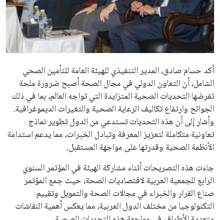
علوم وتكنولوجيا
المرأة والجمال
حوادث
أكد حسام صادق، المدير التنفيذي للهيئة العامة للتأمين الصحي
الشامل، أن التعاون الدولي في مجال الصحة أصبح ضرورة ملحة
محافظات
تفرضها التحديات الصحية المتزايدة التي تواجه العالم، بما في ذلك
الجوائح وارتفاع تكاليف الرعاية الصحية والتغيرات الديموغرافية.
وأشار إلى أن هذه التحديات تستدعي من الدول تطوير نماذج
تعاونية متكاملة لتعزيز المعرفة وتبادل الخبرات، مما يدعم استدامة
الأنظمة الصحية وقدرتها على مواجهة المستقبل.
جاءت هذه التصريحات أثناء مشاركة الهيئة في المؤتمر السنوي
الرابع للجمعية العربية لاقتصاديات الصحة، حيث جمع المؤتمر
صناع القرار والخبراء في مجالات الصحة والتمويل وتقييم
التكنولوجيا من مختلف الدول العربية، مما يعكس أهمية النقاشات
متعددة الأطراف في مواجهة هذه التحديات الصحية.