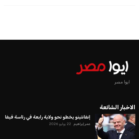
اخبار الرياضة
إنفانتينو يخطو نحو ولاية رابعة في
رئاسة فيفا
عمر إبراهيم
منذ 18 أيام