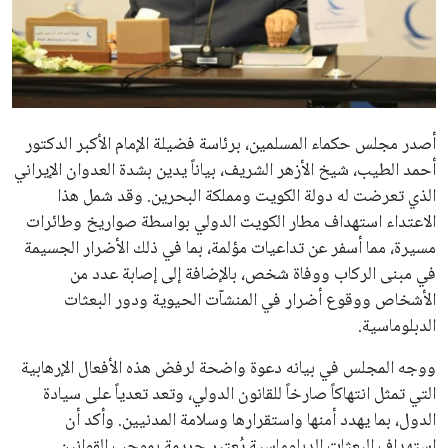
علوم وتكنولوجيا
المرأة والجمال
حوادث
أصدر مجلس حكماء المسلمين، برئاسة فضيلة الإمام الأكبر الدكتور
أحمد الطيب، شيخ الأزهر الشريف، بياناً يدين بشدة العدوان الإيراني
محافظات
الذي تعرضت له دولة الكويت ومملكة البحرين. وقد شمل هذا
الاعتداء استهداف مطار الكويت الدولي بواسطة صواريخ وطائرات
مسيرة، مما أسفر عن تداعيات مؤلمة، بما في ذلك الأضرار الجسيمة
في مبنى الركاب ووفاة شخص، بالإضافة إلى إصابة عدد من
الأشخاص ووقوع أضرار في المنشآت الحيوية ودور البعثات
الدبلوماسية.
ووجه المجلس في بيانه دعوة واضحة لرفض هذه الأفعال الإرهابية
التي تمثل انتهاكاً صارخاً للقانون الدولي، وتعد تعدياً على سيادة
الدول، بما يهدد أمنها واستقرارها وسلامة المدنيين. وأكد أن
استهداف البعثات الدبلوماسية يُعتبر جريمة بموجب القوانين