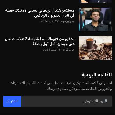
يبدو أن السويسري جياني إنفانتينو في طريقه للاحتفاظ بمنصبه
كرئيس للاتحاد الدولي لكرة القدم “فيفا” لفترة رابعة، بعد أن حصل
على تأييد واسع من أكثر من 200 اتحاد وطني من أصل 211 في
الجمعية العمومية. مما يعزز فرصته للفوز في الانتخابات المقررة عام
2027، ويجعله المرشح الأكثر حظًا حتى الآن.
هذا الدعم الواسع يأتي على الرغم من الانتقادات التي وجهت
لإنفانتينو في الآونة الأخيرة. حتى الآن، لم يتقدم أي مرشح منافس
في السباق الانتخابي، ولم تتمكن الأصوات المعارضة من التوصل إلى
اسم يوازن موقف إنفانتينو، قبل انتهاء فترة الترشح في نوفمبر
المقبل.
يعتمد إنفانتينو على قاعدة دعم قوية من الاتحادات القارية المختلفة،
بما في ذلك الاتحاد الأفريقي والآسيوي، بالإضافة إلى دعم غالبية