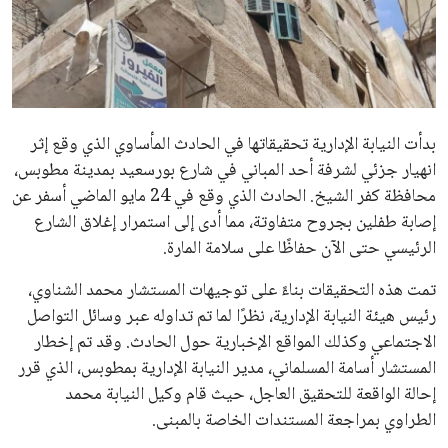
علوم وتكنولوجيا
المرأة والجمال
حوادث
بدأت النيابة الإدارية تحقيقاتها في الحادث المأساوي الذي وقع إثر
انهيار جزئي لشرفة أحد المباني في شارع بورسعيد بمدينة مطوبس،
محافظات
محافظة كفر الشيخ. الحادث الذي وقع في 24 مايو الماضي أسفر عن
إصابة طفلين بجروح متفاوتة، مما أدى إلى استمرار إغلاق الشارع
الرئيسي حتى الآن حفاظًا على سلامة المارة.
تمت هذه التحقيقات بناءً على توجيهات المستشار محمد الشناوي،
رئيس هيئة النيابة الإدارية، نظرًا لما تم تداوله عبر وسائل التواصل
الاجتماعي وكذلك المواقع الإخبارية حول الحادث. وقد تم إخطار
المستشار أسامة المسلماني، مدير النيابة الإدارية بمطوبس، الذي قرر
إحالة الواقعة للتحقيق العاجل، حيث قام وكيل النيابة محمد
الطراوي بمراجعة المستندات الخاصة بالمبنى.