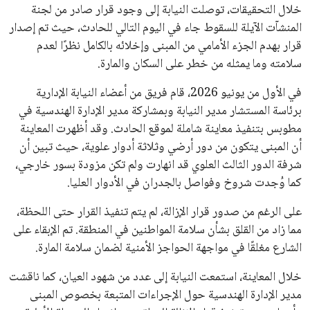
خلال التحقيقات، توصلت النيابة إلى وجود قرار صادر من لجنة
المنشآت الآيلة للسقوط جاء في اليوم التالي للحادث، حيث تم إصدار
قرار بهدم الجزء الأمامي من المبنى وإخلائه بالكامل نظرًا لعدم
سلامته وما يمثله من خطر على السكان والمارة.
في الأول من يونيو 2026، قام فريق من أعضاء النيابة الإدارية
برئاسة المستشار مدير النيابة وبمشاركة مدير الإدارة الهندسية في
مطوبس بتنفيذ معاينة شاملة لموقع الحادث. وقد أظهرت المعاينة
أن المبنى يتكون من دور أرضي وثلاثة أدوار علوية، حيث تبين أن
شرفة الدور الثالث العلوي قد انهارت ولم تكن مزودة بسور خارجي،
كما وُجدت شروخ وفواصل بالجدران في الأدوار العليا.
على الرغم من صدور قرار الإزالة، لم يتم تنفيذ القرار حتى اللحظة،
مما زاد من القلق بشأن سلامة المواطنين في المنطقة. تم الإبقاء على
الشارع مغلقًا في مواجهة الحواجز الأمنية لضمان سلامة المارة.
خلال المعاينة، استمعت النيابة إلى عدد من شهود العيان، كما ناقشت
مدير الإدارة الهندسية حول الإجراءات المتبعة بخصوص المبنى