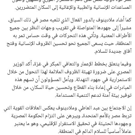
المساعدات الإنسانية والطبية والإغاثية إلى السكان المتضررين.
كما أشاد ملادينوف بالدور الفعال الذي تلعبه مصر في ذلك السياق،
مشيراً إلى جهودها المتواصلة في تقريب وجهات النظر بين جميع
الأطراف المعنية. وتأتي هذه التحركات في وقت حساس تمر به
المنطقة، حيث يسعى الجميع نحو تحسين الظروف الإنسانية وفتح
آفاق جديدة للسلام.
وفيما يتعلق بخطط الإعمار والتعافي المبكر في غزة، أكد الوزير
المصري على ضرورة تهيئة الظروف الملائمة لهذا التحول من خلال
الاستمرارية في جهود التهدئة. ويأمل المسؤولون أن تسهم هذه
المبادرات في إعادة بناء القطاع وتحسين حياة السكان، من خلال
توفير بيئة آمنة تدعم التنمية المستدامة.
إن الاجتماع بين عبد العاطي وملادينوف يعكس العلاقات القوية التي
تربط مصر بالأمم المتحدة، ويبرهن على التزام الحكومة المصرية
وجهودها الحثيثة في تحقيق الاستقرار الإقليمي، وهو ما يعتبر
عاملاً أساسياً للسلام الدائم في المنطقة.