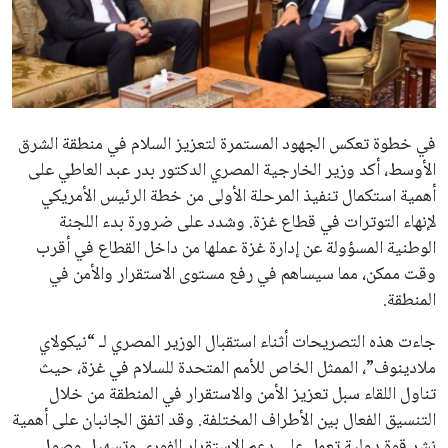
علوم وتكنولوجيا
المرأة والجمال
حوادث
في خطوة تعكس الجهود المستمرة لتعزيز السلام في منطقة الشرق
الأوسط، أكد وزير الخارجية المصري الدكتور بدر عبد العاطي على
محافظات
أهمية استكمال تنفيذ المرحلة الأولى من خطة الرئيس الأمريكي
لإنهاء التوترات في قطاع غزة. وشدد على ضرورة بدء اللجنة
الوطنية المسؤولة عن إدارة غزة عملها من داخل القطاع في أقرب
وقت ممكن، مما سيساهم في رفع مستوى الاستقرار والأمن في
المنطقة.
جاءت هذه التصريحات أثناء استقبال الوزير المصري لـ “نيكولاي
ملادينوف”، الممثل الخاص للأمم المتحدة للسلام في غزة، حيث
تناول اللقاء سبل تعزيز الأمن والاستقرار في المنطقة من خلال
التنسيق الفعال بين الأطراف المختلفة. وقد اتفق الجانبان على أهمية
نشر قوة دولية تعمل على دعم الاستقرار الفوري وتسهيل وصول