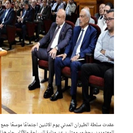
علوم وتكنولوجيا
المرأة والجمال
حوادث
محافظات
عقدت سلطة الطيران المدني يوم الاثنين اجتماعًا موسعًا جمع
المعتمدين، بحضور ممثلين عن وزارة السياحة والآثار. جاء هذا 