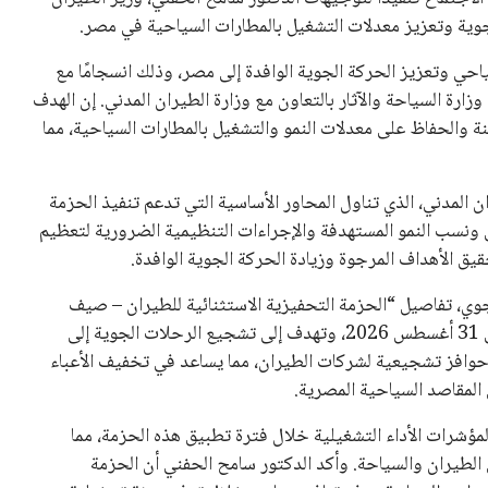
لجوية وتعزيز معدلات التشغيل بالمطارات السياحية في مصر.
حي وتعزيز الحركة الجوية الوافدة إلى مصر، وذلك انسجامًا مع
ارة السياحة والآثار بالتعاون مع وزارة الطيران المدني. إن الهدف
نة والحفاظ على معدلات النمو والتشغيل بالمطارات السياحية، مما
 المدني، الذي تناول المحاور الأساسية التي تدعم تنفيذ الحزمة
يل ونسب النمو المستهدفة والإجراءات التنظيمية الضرورية لتعظيم
ق الأهداف المرجوة وزيادة الحركة الجوية الوافدة.
جوي، تفاصيل “الحزمة التحفيزية الاستثنائية للطيران – صيف
2026″، والتي ستسري خلال الفترة من الأول من يونيو وحتى 31 أغسطس 2026، وتهدف إلى تشجيع الرحلات الجوية إلى
حوافز تشجيعية لشركات الطيران، مما يساعد في تخفيف الأعباء
المقاصد السياحية المصرية.
ي لمؤشرات الأداء التشغيلية خلال فترة تطبيق هذه الحزمة، مما
لطيران والسياحة. وأكد الدكتور سامح الحفني أن الحزمة