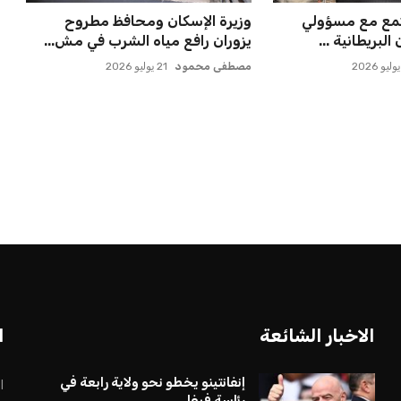
جتمع مع مسؤولي
وزيرة الإسكان ومحافظ مطروح
لبريطانية ...
يزوران رافع مياه الشرب في مش...
مصطفى محمود
21 يوليو 2026
الاخبار الشائعة
ا
إنفانتينو يخطو نحو ولاية رابعة في
ا
رئاسة فيفا