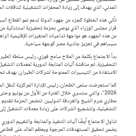
المدني، الذي يهدف إلى زيادة المحفزات التشغيلية للناقلات ا
تأتي هذه الخطوة كجزء من جهود الدولة لدعم نمو القطاع السيا
قرار مجلس الوزراء الذي يوصي بحزمة تحفيزية استثنائية من وز
من هذه الجهود هو مواجهة تداعيات المتغيرات الإقليمية الراه
سيساهم في تعزيز جاذبية مصر كوجهة سياحية.
بدأ الاجتماع بكلمة من الملاح سامح فوزي، رئيس سلطة الطيران
التحفيزية. تم مناقشة آليات المتابعة الدورية لمعدلات التشغ
الاستفادة من التيسيرات الممنوحة لشركات الطيران، بهدف تحقي
كما استعرضت سلمى الطحان، رئيس الإدارة المركزية للنقل ال
مطاري شرم الشيخ والغردقة الدوليين. تتضمن الحزمة تقديم 
التشغيلية، ولتشجيع الشركات على زيادة معدلات التشغيل إلى 
تناول الاجتماع أيضًا آليات التنفيذ والمتابعة والتقييم الدور
يضمن تحقيق المستهدفات المرجوة ويعظم العائد على قطاعي ا