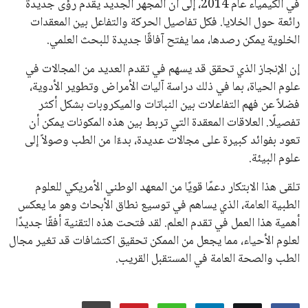
اتحادات أمريكا الجنوبية والكونكاكاف. وقد ساهمت مجموعة من
القرارات التي اتخذها في زيادة الموارد المالية لهذه الاتحادات، فضلاً
عن رفع عدد الفرق المشاركة في كأس العالم، وإطلاق بطولات دولية
جديدة تحت مظلة “فيفا”.
على الجانب الآخر، تتركز المعارضة بشكل ملحوظ داخل القارة
الأوروبية، حيث ارتفعت حدة الانتقادات الموجهة إلى إنفانتينو
بسبب التوسع المستمر في البطولات الدولية وأثر ذلك على الجدول
الزمني للمسابقات المحلية. وقد دعا رئيس رابطة الدوري الإسباني،
خافيير تيباس، إلى تنحّي إنفانتينو، معتبراً أن سياساته تضر بصناعة
كرة القدم وتزيد من ضغوط المباريات.
على الرغم من هذه الانتقادات، تشير التوقعات إلى أن إنفانتينو
يمتلك فرصًا كبيرة للفوز بولاية جديدة، خصوصًا في ظل غياب
منافس قوي يتمتع بإجماع داخل الأسرة الكروية الدولية. هذا يعزز
من فرص استمراره في قيادة “فيفا” حتى عام 2031.