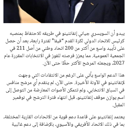
مستثمر هندي بريطاني يسعى لامتلاك حصة
في نادي ليفربول الرياضي
عمر إبراهيم
22 يوليو 2026
تحقق من قهوتك المغشوشة 7 علامات تدل
على جودتها قبل أول رشفة
خالد فؤاد
18 يوليو 2026
القائمة البريدية
انضم إلى قائمة المشتركين لدينا لتحصل على أحدث الأخبار، التحديثات
والعروض الخاصة مباشرة في صندوق بريدك
اشتراك