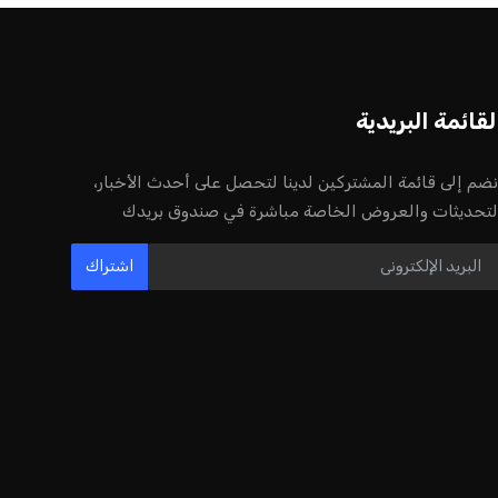
أخر الأخبار
إنفانتينو يخطو نحو ولاية رابعة في رئاسة
فيفا
عمر إبراهيم
22 يوليو 2026
مستثمر هندي بريطاني يسعى لامتلاك
حصة في نادي ليفربول الرياضي
عمر إبراهيم
22 يوليو 2026
بريطانيا تعلن دعمها لاستخدام أمريكا
قواعدها العسكرية لتنفيذ ضربات ضد
إيران
كريم أشرف
22 يوليو 2026