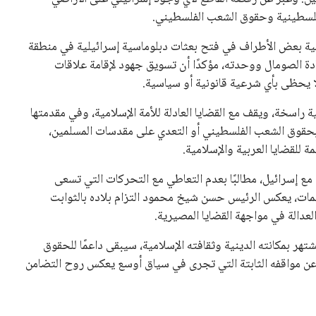
لفلسطينية وحقوق الشعب الفلسطيني.
نية بعض الأطراف في فتح بعثات دبلوماسية إسرائيلية في منطقة
ادة الصومال ووحدته، مؤكدًا أن تسويق جهود لإقامة علاقات
ا يحظى بأي شرعية قانونية أو سياسية.
 راسخة، ويقف مع القضايا العادلة للأمة الإسلامية، وفي مقدمتها
بحقوق الشعب الفلسطيني أو التعدي على مقدسات المسلمين،
ة للقضايا العربية والإسلامية.
 مع إسرائيل، مطالبًا بعدم التعاطي مع التحركات التي تسعى
الكلمات، يعكس الرئيس حسن شيخ محمود التزام بلاده بالثوابت
عدالة في مواجهة القضايا المصيرية.
ر بمكانته الدينية وثقافته الإسلامية، سيبقى داعمًا للحقوق
ع عن مواقفه الثابتة التي تجرى في سياق أوسع يعكس روح التضامن