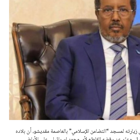
زيارته لمسجد “التضامن الإسلامي” بالعاصمة مقديشو، أن بلاده
. وعبّر عن رفضه القاطع لأي وجود إسرائيلي على الأراضي