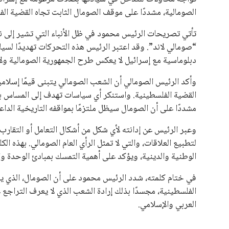
الصومالية، مشددًا على موقف الصومال الثابت تجاه القضية ا
تأتي تصريحات الرئيس محمود في ظل الأنباء التي تشير إلى 
“صومالي لاند”. وقد اعتبر الرئيس هذه التحركات تهديدًا لسي
دبلوماسية مع إسرائيل لا يعكس طرح الجمهورية الصومالية ول
وأكد الرئيس الصومالي أن الشعب الصومالي يتبنى قيمًا إسلامية
القضية الفلسطينية. واستنكر أي سياسات تهدف إلى المساس 
مشددًا على أن الصومال سيظل ملتزمًا بمواقفه التاريخية الداعم
وعبر الرئيس عن إدانته لأي شكل من أشكال التعامل أو التقارب
لتطبيع العلاقات، والتي لا تمثل الرأي العام الصومالي. بهذه 
الوطنية والدينية، ويؤكد على أهمية التمسك بمبادئ الوحدة وال
في ختام كلمته، شدد الرئيس محمود على أن الصومال، الذي يشته
الفلسطينية، مجسدًا بذلك إرادة الشعب الذي لا يعرف التراج
العربي والإسلامي.