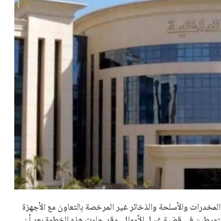
لمخدرات والأسلحة والذخائر غير المرخصة بالتعاون مع الأجهزة
اد متورطين في قضية غسل الأموال. وقد جاءت هذه الخطوة بعد أن