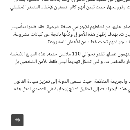
ات وترويجها، حيث تبين أنهم كانوا يسعون لإخفاء المصدر الحقيقي
صلوا عليها من نشاطهم الإجرامي صبغة شرعية. فقد قاموا بتأسيس
رات، بهدف إظهار هذه الأموال وكأنها ناتجة عن كيانات مشروعة.
فاء جرائمهم تحت غطاء من الأعمال المشروعة.
تشير التقديرات إلى أن القيمة الإجمالية للأموال التي حاول المتهمون غسلها تقدر بحوالي 110 ملايين جنيه. هذه المبالغ الضخمة
ة الإتجار بالمخدرات، والتي تشكل تهديداً ليس فقط للأمن الشخصي بل
 والجريمة المنظمة، حيث تسعى الدولة إلى تعزيز سيادة القانون
 هذه الإجراءات إلى تحقيق نتائج إيجابية في التصدي لمثل هذه