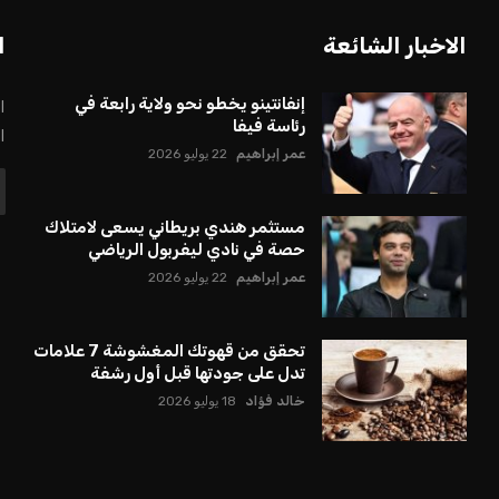
الاخبار الشائعة
ا
إنفانتينو يخطو نحو ولاية رابعة في
ا
رئاسة فيفا
ا
عمر إبراهيم
22 يوليو 2026
مستثمر هندي بريطاني يسعى لامتلاك
حصة في نادي ليفربول الرياضي
عمر إبراهيم
22 يوليو 2026
تحقق من قهوتك المغشوشة 7 علامات
تدل على جودتها قبل أول رشفة
خالد فؤاد
18 يوليو 2026