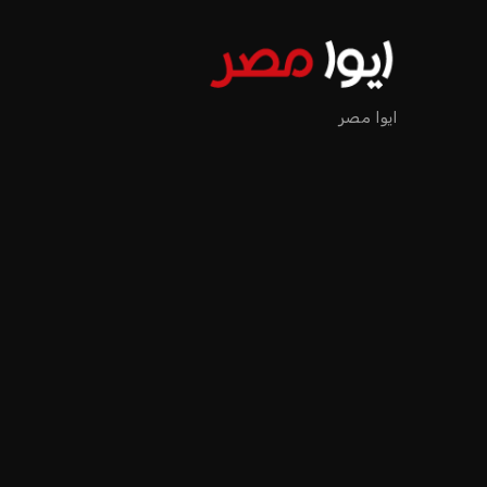
إنفانتينو يخطو نحو ولاية را
عمر إبراهيم
منذ 17 أيام