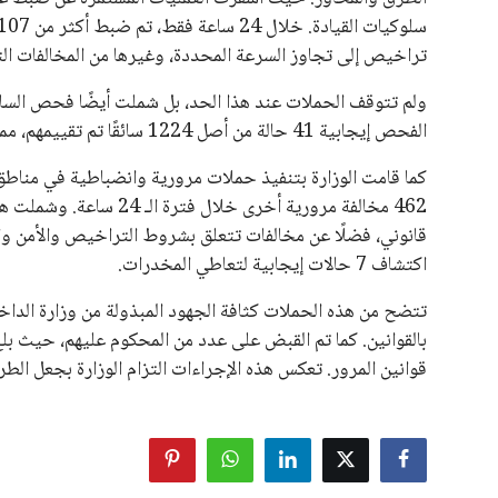
تراخيص إلى تجاوز السرعة المحددة، وغيرها من المخالفات الت
ولم تتوقف الحملات عند هذا الحد، بل شملت أيضًا فحص السائ
الفحص إيجابية 41 حالة من أصل 1224 سائقًا تم تقييمهم، مما يستدعي مزيدًا من الجهود لضمان قيادة آمنة على الطرق.
كما قامت الوزارة بتنفيذ حملات مرورية وانضباطية في مناطق
462 مخالفة مرورية أخرى خ
اكتشاف 7 حالات إيجابية لتعاطي المخدرات.
تتضح من هذه الحملات كثافة الجهود المبذولة من وزارة الداخل
قوانين المرور. تعكس هذه الإجراءات التزام الوزارة بجعل الطرق 