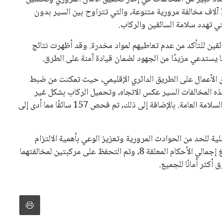
سلوكيات القيادة. خلال 24 ساعة فقط، تم ضبط أكثر من 107 آلاف مخالفة مرورية متنوعة، والتي تتراوح بين السير بدون
ي تهدد سلامة السائقين والركاب.
قين للتأكد من عدم تعاطيهم لمواد مخدرة. وقد أظهرت نتائج
 الأعمال على الطريق الدائري الإقليمي، حيث تمكنت من ضبط
لال فترة الـ 24 ساعة. وشملت هذه المخالفات السير عكس الاتجاه، وتحميل الركاب بشكل غير
قانوني، فضلًا عن مخالفات تتعلق بشروط التراخيص والأمن والسلامة العامة. بالإضافة إلى ذلك، تم فحص 157 سائقًا مما أدى إلى
ية للحد من الحوادث المرورية وتعزيز الوعي بأهمية الالتزام
بالقوانين. كما تم القبض على عدد من المحكوم عليهم، حيث بلغ إجمالي الأحكام المعلقة 8، وتم التحفظ على مركبتين لمخالفتهما
أكثر أمانًا للجميع.