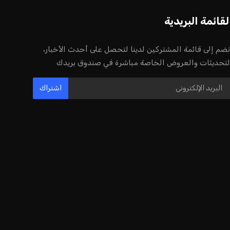
إنفانتينو يخطو نحو ولاية رابعة في رئاسة
فيفا
عمر إبراهيم
22 يوليو 2026
مستثمر هندي بريطاني يسعى لامتلاك
حصة في نادي ليفربول الرياضي
عمر إبراهيم
22 يوليو 2026
بريطانيا تعلن دعمها لاستخدام أمريكا
قواعدها العسكرية لتنفيذ ضربات ضد
إيران
كريم أشرف
22 يوليو 2026
خروج ألمانيا يشكل خطرًا على التسويق
العالمي للدوري الألماني
عمر إبراهيم
22 يوليو 2026