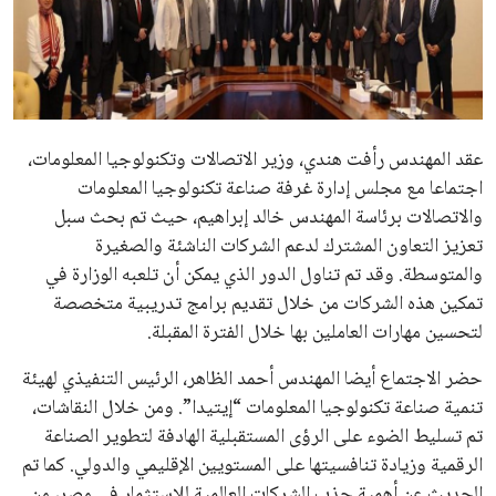
علوم وتكنولوجيا
المرأة والجمال
حوادث
عقد المهندس رأفت هندي، وزير الاتصالات وتكنولوجيا المعلومات،
اجتماعا مع مجلس إدارة غرفة صناعة تكنولوجيا المعلومات
محافظات
والاتصالات برئاسة المهندس خالد إبراهيم، حيث تم بحث سبل
تعزيز التعاون المشترك لدعم الشركات الناشئة والصغيرة
والمتوسطة. وقد تم تناول الدور الذي يمكن أن تلعبه الوزارة في
تمكين هذه الشركات من خلال تقديم برامج تدريبية متخصصة
لتحسين مهارات العاملين بها خلال الفترة المقبلة.
حضر الاجتماع أيضا المهندس أحمد الظاهر، الرئيس التنفيذي لهيئة
تنمية صناعة تكنولوجيا المعلومات “إيتيدا”. ومن خلال النقاشات،
تم تسليط الضوء على الرؤى المستقبلية الهادفة لتطوير الصناعة
الرقمية وزيادة تنافسيتها على المستويين الإقليمي والدولي. كما تم
الحديث عن أهمية جذب الشركات العالمية للاستثمار في مصر، من