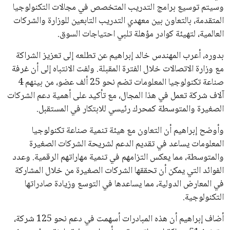
وسيتم توسيع برامج التدريب المتخصص في مجالات التكنولوجيا
المتقدمة، بالتعاون بين معهدي التدريب التابعين للوزارة والشركات
العالمية، لتهيئة كوادر مؤهلة تلبي احتياجات السوق.
بدوره، أعرب المهندس خالد إبراهيم عن تطلعه إلى تعزيز الشراكة
مع وزارة الاتصالات خلال الفترة المقبلة. ولفت الانتباه إلى أن غرفة
صناعة تكنولوجيا المعلومات تضم نحو 25 ألف عضو، من بينهم 4
آلاف شركة تعمل في هذا المجال، مع تأكيد على أهمية دعم الشركات
الصغيرة والمتوسطة كمحرك رئيسي للابتكار في المستقبل.
وأوضح إبراهيم أن التعاون مع هيئة تنمية صناعة تكنولوجيا
المعلومات يساعد في تقديم الدعم لشريحة الشركات الصغيرة
والمتوسطة، مما يعكس التزامهم في تنمية مهاراتهم الرقمية. وعدد
الفوائد التي يمكن أن تحققها الشركات الصغيرة من خلال المشاركة
في المعارض الدولية، مما يساعدها في التوسع وزيادة صادراتها
التكنولوجية.
أضاف إبراهيم أن هذه المبادرات أسهمت في دعم نحو 125 شركة،