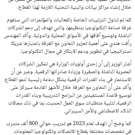
خلال إنشاء مراكز بيانات والبنية التحتية اللازمة لهذا القطاع.
كما تم تناول الترتيبات الخاصة بالفعاليات والمؤتمرات التي ستقوم
غرفة صناعة التكنولوجيا بتنظيمها، والتي تهدف إلى دعم الشركات
الناشئة وتوسيع آفاقها في الأسواق المحلية والدولية. وأكد المهندس
رأفت هندي على أهمية تعزيز التعاون مع الغرفة باعتبارها شريكا
استراتيجيا في تطوير ودعم الابتكار في مجال التكنولوجيا.
أشار الوزير إلى أن إحدى أولويات الوزارة هي تمكين الشركات
المصرية الناشئة والصغيرة وزيادة صادراتها الرقمية. وعبر عن أن
الاستثمار في بناء القدرات الرقمية يشكل دعامة رئيسية لنمو القطاع.
وأكد على أن التعاون مع الغرفة خلال الأشهر القادمة سيركز على
توسيع قاعدة المستفيدين من البرامج التدريبية وبناء القدرات
الرقمية، لتلبية متطلبات سوق العمل الحديث، بما في ذلك مجالات
الذكاء الاصطناعي والأمن السيبراني.
كما وضح أن الهدف لعام 2023 هو تدريب حوالي 800 ألف متدرب
في تخصصات مختلفة بقطاع الاتصالات وتكنولوجيا المعلومات.