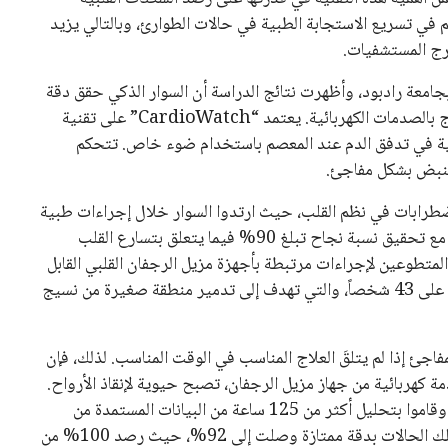
 في تسريع الاستجابة الطبية في حالات الطوارئ، وبالتالي يزيد
رج المستشفيات.
امعة رادبود، وأظهرت نتائج الدراسة أن السوار الذكي حقق دقة
تصل إلى 92% في اكتشاف حالات السكتة القلبية القابلة للعلاج بالصدمات الكهربائية. يعتمد “CardioWatch” على تقنية
ظية في تدفق الدم عند المعصم باستخدام ضوء خاص. تتحكم
النبض بشكل مفاجئ.
فريق 49 متطوعاً يعانون من اضطرابات في نظم القلب، حيث ارتدوا السوار خلال إجراءات طبية
مختلفة. تمكن السوار من رصد جميع حالات الرجفان البطيني، مع تحقيق نسبة نجاح تبلغ 90% فيما يتعلق بتسارع القلب
 دون نبض. خلال هذه الإجراءات الطبية، خضع 7 من المتطوعين لإجراءات مرتبطة بأجهزة مزيل الرجفان القلبي القابل
للزرع تحت الجلد، في حين أجريت عمليات الاستئصال القلبي على 43 شخصاً، والتي تهدف إلى تدمير منطقة صغيرة من نسيج
جئ إذا لم يتلقَ العلاج المناسب في الوقت المناسب. لذلك، فإن
 كهربائية من جهاز مزيل الرجفان، تصبح حيوية لإنقاذ الأرواح.
سجل الباحثون نحو 59 حالة من توقف القلب القابل للصدمات وقاموا بتحليل أكثر من 125 ساعة من البيانات المستمدة من
خوارزمية السوار. وتحقيقًا للدقة، استطاع الجهاز الكشف عن تلك الحالات بدقة ممتازة وصلت إلى 92%، حيث رصد 100% من