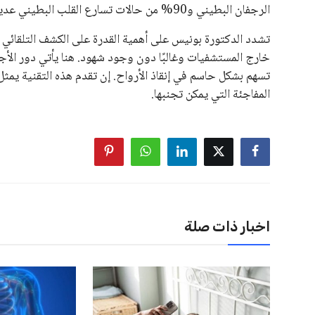
الرجفان البطيني و90% من حالات تسارع القلب البطيني عديم النبض.
تشدد الدكتورة بونيس على أهمية القدرة على الكشف التلقائي ع
خارج المستشفيات وغالبًا دون وجود شهود. هنا يأتي دور الأجهز
تسهم بشكل حاسم في إنقاذ الأرواح. إن تقدم هذه التقنية يمث
المفاجئة التي يمكن تجنبها.
اخبار ذات صلة