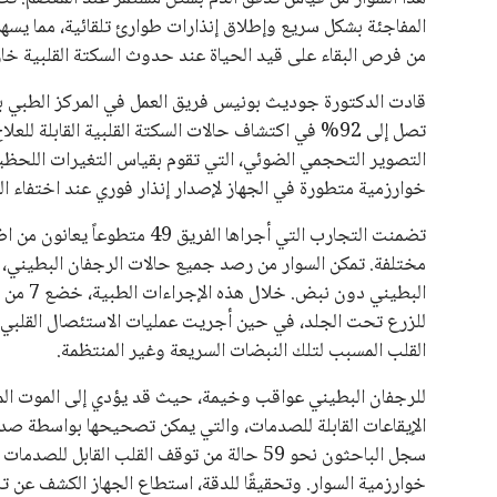
المفاجئة بشكل سريع وإطلاق إنذارات طوارئ تلقائية، مما يسهم
من فرص البقاء على قيد الحياة عند حدوث السكتة القلبية خا
قادت الدكتورة جوديث بونيس فريق العمل في المركز الطبي بج
التصوير التحجمي الضوئي، التي تقوم بقياس التغيرات اللح
خوارزمية متطورة في الجهاز لإصدار إنذار فوري عند اختفاء 
تضمنت التجارب التي أجراها ال
البطيني
القلب المسبب لتلك النبضات السريعة وغير المنتظمة.
للرجفان البطيني عواقب وخيمة، حيث قد يؤدي إلى الموت المفا
الإيقاعات القابلة للصدمات، والتي يمكن تصحيحها بواسطة صدمة