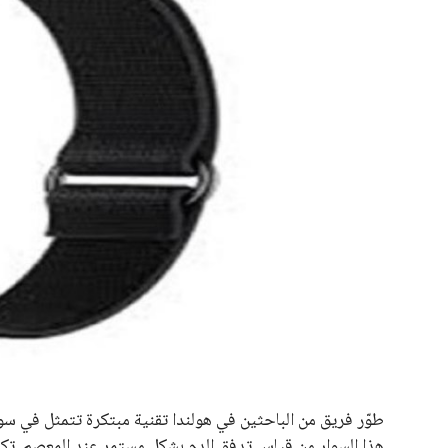
علوم وتكنولوجيا
المرأة والجمال
حوادث
محافظات
هذا السوار من قياس تدفق الدم بشكل مستمر عند المعصم. تكمن