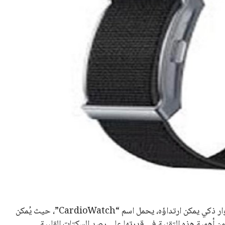
طوّر فريق من الباحثين في هولندا تقنية مبتكرة تتمثل في سوار ذكي يمكن ارتداؤه، يحمل اسم “CardioWatch”، حيث يُمكن
 أهمية هذه التقنية في قدرتها على رصد السكتات القلبية