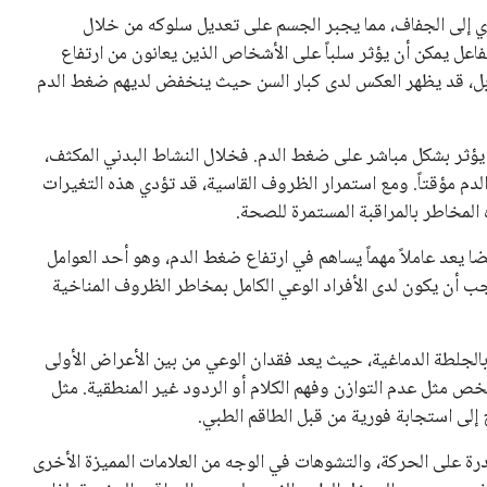
 كرئيس للاتحاد الدولي لكرة القدم “فيفا” لفترة رابعة، بعد أن
حصل على تأييد واسع من أكثر من 200 اتحاد وطني من أصل 211 في الجمعية العمومية. مما يعزز فرصته للفوز في الانتخابات
نفانتينو في الآونة الأخيرة. حتى الآن، لم يتقدم أي مرشح منافس
 إلى اسم يوازن موقف إنفانتينو، قبل انتهاء فترة الترشح في
تلفة، بما في ذلك الاتحاد الأفريقي والآسيوي، بالإضافة إلى دعم
عة من القرارات التي اتخذها في زيادة الموارد المالية لهذه
، وإطلاق بطولات دولية جديدة تحت مظلة “فيفا”.
لأوروبية، حيث ارتفعت حدة الانتقادات الموجهة إلى إنفانتينو
دول الزمني للمسابقات المحلية. وقد دعا رئيس رابطة الدوري
اساته تضر بصناعة كرة القدم وتزيد من ضغوط المباريات.