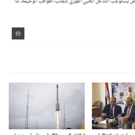
و يمتلك فرصًا كبيرة للفوز بولاية جديدة، خصوصًا في ظل غياب
زز من فرص استمراره في قيادة “فيفا” حتى عام 2031.