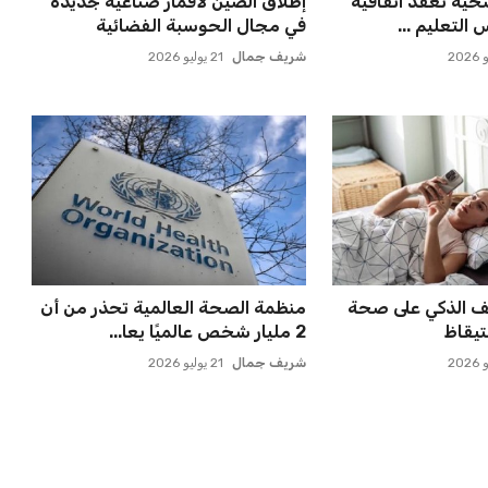
بات على سيسكا
حسام حسن يتولى قيادة الفراعنة في
ة النازية ف...
أول مواجهة رسمية بعد ك...
عمر إبراهيم
21 يوليو 2026
علن عن قرار بديل
برشلونة يخطط للإعلان عن صفقة
دًا للجدل
كريم أديمي الجديدة
عمر إبراهيم
22 يوليو 2026