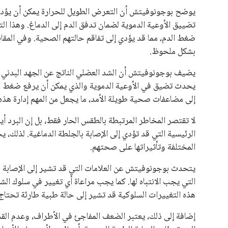
يبدو أن السويسري جياني إنفانتينو في طريقه للاحتفاظ بمنصبه
المقررة عام 2027، ويجعله المرشح الأكثر حظًا حتى الآن.
هذا الدعم الواسع يأتي على الرغم من الانتقادات التي وجهت لإ
في السباق الانتخابي، ولم تتمكن الأصوات المعارضة من التوصل
نوفمبر المقبل.
يعتمد إنفانتينو على قاعدة دعم قوية من الاتحادات القارية المخ
غالبية اتحادات أمريكا الجنوبية والكونكاكاف. وقد ساهمت مجمو
الاتحادات، فضلاً عن رفع عدد الفرق المشاركة في كأس العالم
على الجانب الآخر، تتركز المعارضة بشكل ملحوظ داخل القارة ا
بسبب التوسع المستمر في البطولات الدولية وأثر ذلك على الج
الإسباني، خافيير تيباس، إلى تنحّي إنفانتينو، معتبراً أن سي