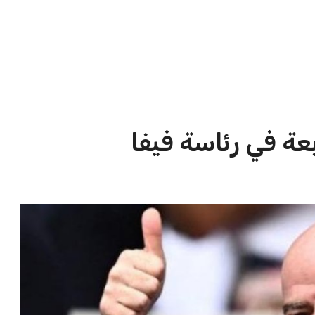
الاخبار الشائعة
ا
إنفانتينو يخطو نحو ولاية رابعة في
ا
رئاسة فيفا
ا
عمر إبراهيم
22 يوليو 2026
مستثمر هندي بريطاني يسعى لامتلاك
حصة في نادي ليفربول الرياضي
عمر إبراهيم
22 يوليو 2026