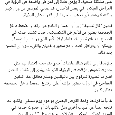
على مشكلة صحية، لا يؤدي عادةً إلى أعراض واضحة في الرؤية في
المراحل المبكرة. في بعض الأحيان، قد يعاني المريض من ورم كبير
ولكنه لا يشعر بأي تدهور ملحوظ في قدرته على الرؤية.
تشير “كازانتسيفا” إلى أن الصداع الناتج عن ارتفاع الضغط داخل
الجمجمة يعتبر من الأعراض الكلاسيكية، حيث تشتد حدته في
الصباح بعد فترة من الاستلقاء ليلاً، الأمر الذي يزيد من الضغط.
ويمكن أن يترافق الصداع مع شعور بالغثيان والقيء دون أي تحسن
بعد ذلك.
بالإضافة إلى ذلك، هناك علامات أخرى يتوجب الانتباه لها، مثل
حدوث تشوش مؤقت في الرؤية، الذي قد يؤدي إلى فقدان البصر
لفترات قصيرة تتراوح بين دقيقتين وعشر دقائق. هذا التغير
المفاجئ في الرؤية يعتبر مؤشراً على ارتفاع الضغط داخل الجمجمة
بشكل كبير.
غالباً ما ترتبط وذمة القرص البصري بوجود ورم دماغي، ولكنها قد
تنجم أيضاً عن أسباب أخرى مثل الالتهابات أو حدوث جلطة في
الوريد الشبكي المركزي، فضلاً عن حالات مثل “الورم الدماغي