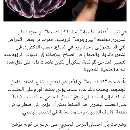
علوم وتكنولوجيا
المرأة والجمال
في تقرير أعدته الطبيبة “أنجلينا كازانتسيفا” من معهد الطب
حوادث
السريري بجامعة “بيروجوف” الروسية، حذرت من بعض الأعراض
التي قد تشير إلى وجود ورم في الدماغ. حسب الدكتورة، فإن
محافظات
الشعور بالدوار والصداع في الصباح، بالإضافة إلى تشوش الرؤية عند
التغيير المفاجئ للوضعة، يمكن أن يكون علامات دالة على مثل هذه
الحالة الصحية الخطيرة.
وأوضحت “كازانتسيفا” أن الأعراض تتعلق بارتفاع الضغط داخل
الجمجمة. يحدث ذلك عادة عندما يؤدي ضغط الورم على البطينات
الدماغية إلى انسداد في تدفق السائل النخاعي، مما يسبب ضغطاً
على العصب البصري. هذا الضغط يمكن أن يؤدي إلى اضطراب في
تغذية الألياف العصبية وحدوث وذمة في العصب البصري.
وشرحت بأن احتقان القرص البصري، على الرغم من كونه مؤشرا