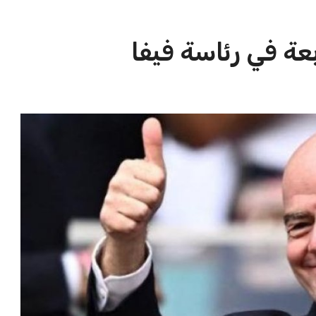
الاخبار الشائعة
ا
إنفانتينو يخطو نحو ولاية رابعة في
ا
رئاسة فيفا
ا
عمر إبراهيم
22 يوليو 2026
مستثمر هندي بريطاني يسعى لامتلاك
حصة في نادي ليفربول الرياضي
عمر إبراهيم
22 يوليو 2026
تحقق من قهوتك المغشوشة 7 علامات
تدل على جودتها قبل أول رشفة
خالد فؤاد
18 يوليو 2026