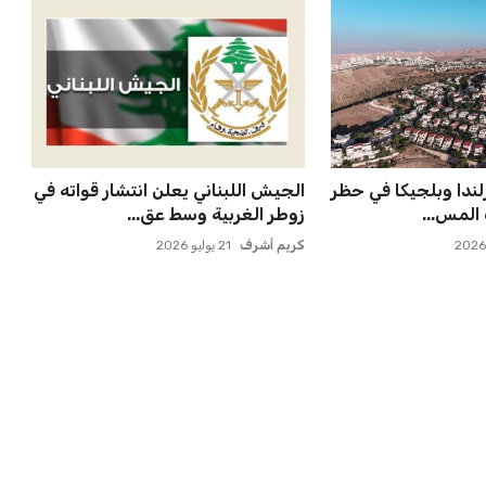
 قوية في تصنيف
مستثمر هندي بريطاني يسعى
لامتلاك حصة في نادي ليفربول ال...
عمر إبراهيم
22 يوليو 2026