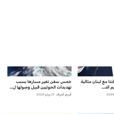
 ماييلي شالوليلي
برشلونة يخطط للإعلان عن صفقة
ميدز الر...
كريم أديمي الجديدة
عمر إبراهيم
22 يوليو 2026