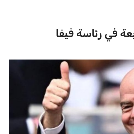
الاخبار الشائعة
ا
إنفانتينو يخطو نحو ولاية رابعة في
ا
رئاسة فيفا
ا
عمر إبراهيم
22 يوليو 2026
مستثمر هندي بريطاني يسعى لامتلاك
حصة في نادي ليفربول الرياضي
عمر إبراهيم
22 يوليو 2026
تحقق من قهوتك المغشوشة 7 علامات
تدل على جودتها قبل أول رشفة
خالد فؤاد
18 يوليو 2026