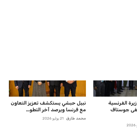
راً حاسماً بشأن
برشلونة يخطط للإعلان عن صفقة
جارسيا ف...
كريم أديمي الجديدة
عمر إبراهيم
22 يوليو 2026