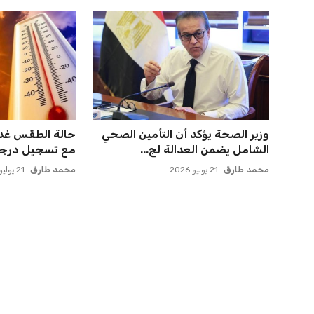
مستثمر هندي بريطاني يسعى
صن داونز يتأهب ل
لامتلاك حصة في نادي ليفربول ال...
الأهلي وبطل أوقي
عمر إبراهيم
22 يوليو 2026
عمر إبراهيم
22 يوليو 2026