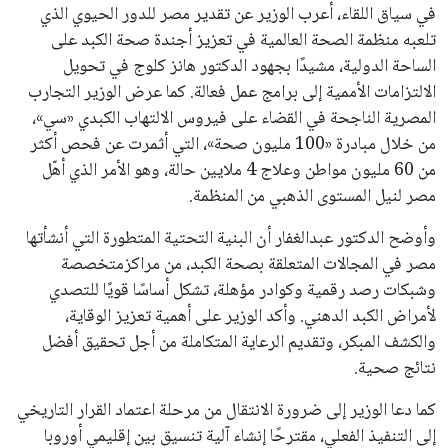
يبدو أن السويسري جياني إنفانتينو في طريقه للاحتفاظ بمنصبه
كرئيس للاتحاد الدولي لكرة القدم “فيفا” لفترة رابعة، بعد أن حصل
على تأييد واسع من أكثر من 200 اتحاد وطني من أصل 211 في
الجمعية العمومية. مما يعزز فرصته للفوز في الانتخابات المقررة عام
2027، ويجعله المرشح الأكثر حظًا حتى الآن.
هذا الدعم الواسع يأتي على الرغم من الانتقادات التي وجهت
لإنفانتينو في الآونة الأخيرة. حتى الآن، لم يتقدم أي مرشح منافس
في السباق الانتخابي، ولم تتمكن الأصوات المعارضة من التوصل إلى
اسم يوازن موقف إنفانتينو، قبل انتهاء فترة الترشح في نوفمبر
المقبل.
يعتمد إنفانتينو على قاعدة دعم قوية من الاتحادات القارية المختلفة،
بما في ذلك الاتحاد الأفريقي والآسيوي، بالإضافة إلى دعم غالبية
اتحادات أمريكا الجنوبية والكونكاكاف. وقد ساهمت مجموعة من
القرارات التي اتخذها في زيادة الموارد المالية لهذه الاتحادات، فضلاً
عن رفع عدد الفرق المشاركة في كأس العالم، وإطلاق بطولات دولية
جديدة تحت مظلة “فيفا”.