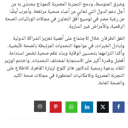
على الجانب الآخر، تتركز المعارضة بشكل ملحوظ داخل القارة
الأوروبية، حيث ارتفعت حدة الانتقادات الموجهة إلى إنفانتينو
بسبب التوسع المستمر في البطولات الدولية وأثر ذلك على الجدول
الزمني للمسابقات المحلية. وقد دعا رئيس رابطة الدوري الإسباني،
خافيير تيباس، إلى تنحّي إنفانتينو، معتبراً أن سياساته تضر بصناعة
كرة القدم وتزيد من ضغوط المباريات.
على الرغم من هذه الانتقادات، تشير التوقعات إلى أن إنفانتينو
يمتلك فرصًا كبيرة للفوز بولاية جديدة، خصوصًا في ظل غياب
منافس قوي يتمتع بإجماع داخل الأسرة الكروية الدولية. هذا يعزز
من فرص استمراره في قيادة “فيفا” حتى عام 2031.