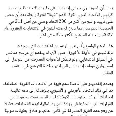
في نادي ليفربول الرياضي
عمر إبراهيم
22 يوليو 2026
تحقق من قهوتك المغشوشة 7 علامات تدل
على جودتها قبل أول رشفة
خالد فؤاد
18 يوليو 2026
القائمة البريدية
انضم إلى قائمة المشتركين لدينا لتحصل على أحدث الأخبار، التحديثات
والعروض الخاصة مباشرة في صندوق بريدك
اشتراك
جميع الحقوق محفوظة لموقعنا ايوا مصر