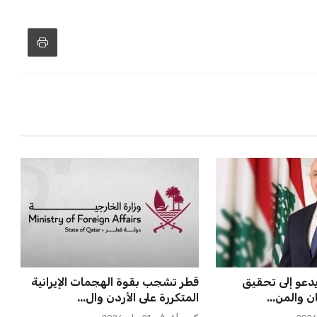
زز من فرص استمراره في قيادة “فيفا” حتى عام 2031.
 ماييلي شالوليلي
برشلونة يخطط للإعلان عن صفقة
ميدز الر...
كريم أديمي الجديدة