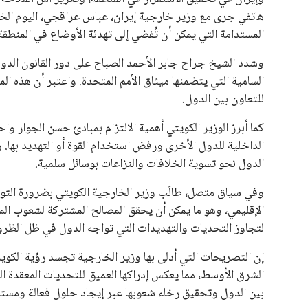
يبدو أن السويسري جياني إنفانتينو في طريقه للاحتفاظ بمنصبه
المقررة عام 2027، ويجعله المرشح الأكثر حظًا حتى الآن.
هذا الدعم الواسع يأتي على الرغم من الانتقادات التي وجهت لإ
في السباق الانتخابي، ولم تتمكن الأصوات المعارضة من التوصل
نوفمبر المقبل.
يعتمد إنفانتينو على قاعدة دعم قوية من الاتحادات القارية المخ
غالبية اتحادات أمريكا الجنوبية والكونكاكاف. وقد ساهمت مجمو
الاتحادات، فضلاً عن رفع عدد الفرق المشاركة في كأس العالم
على الجانب الآخر، تتركز المعارضة بشكل ملحوظ داخل القارة ا
بسبب التوسع المستمر في البطولات الدولية وأثر ذلك على الج
الإسباني، خافيير تيباس، إلى تنحّي إنفانتينو، معتبراً أن سي
على الرغم من هذه الانتقادات، تشير التوقعات إلى أن إنفانتين