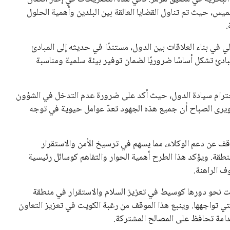
 كرئيس للاتحاد الدولي لكرة القدم “فيفا” لفترة رابعة، بعد أن
حصل على تأييد واسع من أكثر من 200 اتحاد وطني من أصل 211 في الجمعية العمومية. مما يعزز فرصته للفوز في الانتخابات
نفانتينو في الآونة الأخيرة. حتى الآن، لم يتقدم أي مرشح منافس
 إلى اسم يوازن موقف إنفانتينو، قبل انتهاء فترة الترشح في
تلفة، بما في ذلك الاتحاد الأفريقي والآسيوي، بالإضافة إلى دعم
عة من القرارات التي اتخذها في زيادة الموارد المالية لهذه
، وإطلاق بطولات دولية جديدة تحت مظلة “فيفا”.
لأوروبية، حيث ارتفعت حدة الانتقادات الموجهة إلى إنفانتينو
دول الزمني للمسابقات المحلية. وقد دعا رئيس رابطة الدوري
اساته تضر بصناعة كرة القدم وتزيد من ضغوط المباريات.
و يمتلك فرصًا كبيرة للفوز بولاية جديدة، خصوصًا في ظل غياب