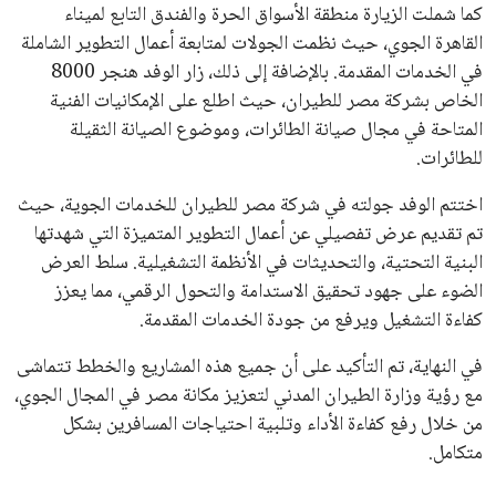
كما شملت الزيارة منطقة الأسواق الحرة والفندق التابع لميناء
القاهرة الجوي، حيث نظمت الجولات لمتابعة أعمال التطوير الشاملة
في الخدمات المقدمة. بالإضافة إلى ذلك، زار الوفد هنجر 8000
الخاص بشركة مصر للطيران، حيث اطلع على الإمكانيات الفنية
المتاحة في مجال صيانة الطائرات، وموضوع الصيانة الثقيلة
للطائرات.
اختتم الوفد جولته في شركة مصر للطيران للخدمات الجوية، حيث
تم تقديم عرض تفصيلي عن أعمال التطوير المتميزة التي شهدتها
البنية التحتية، والتحديثات في الأنظمة التشغيلية. سلط العرض
الضوء على جهود تحقيق الاستدامة والتحول الرقمي، مما يعزز
كفاءة التشغيل ويرفع من جودة الخدمات المقدمة.
في النهاية، تم التأكيد على أن جميع هذه المشاريع والخطط تتماشى
مع رؤية وزارة الطيران المدني لتعزيز مكانة مصر في المجال الجوي،
من خلال رفع كفاءة الأداء وتلبية احتياجات المسافرين بشكل
متكامل.