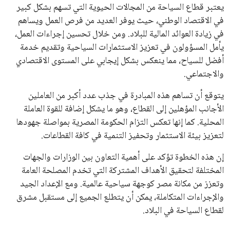
يعتبر قطاع السياحة من المجالات الحيوية التي تسهم بشكل كبير
في الاقتصاد الوطني، حيث يوفر العديد من فرص العمل ويساهم
في زيادة العوائد المالية للبلاد. ومن خلال تحسين إجراءات العمل،
يأمل المسؤولون في تعزيز الاستثمارات السياحية وتقديم خدمة
أفضل للسياح، مما ينعكس بشكل إيجابي على المستوى الاقتصادي
والاجتماعي.
يتوقع أن تساهم هذه المبادرة في جذب عدد أكبر من العاملين
الأجانب المؤهلين إلى القطاع، وهو ما يشكل إضافة للقوة العاملة
المحلية. كما إنها تعكس التزام الحكومة المصرية بمواصلة جهودها
لتعزيز بيئة الاستثمار وتحفيز التنمية في كافة القطاعات.
إن هذه الخطوة تؤكد على أهمية التعاون بين الوزارات والجهات
المختلفة لتحقيق الأهداف المشتركة التي تخدم المصلحة العامة
وتعزز من مكانة مصر كوجهة سياحية عالمية. ومع الإعداد الجيد
والإجراءات المتكاملة، يمكن أن يتطلع الجميع إلى مستقبل مشرق
لقطاع السياحة في البلاد.