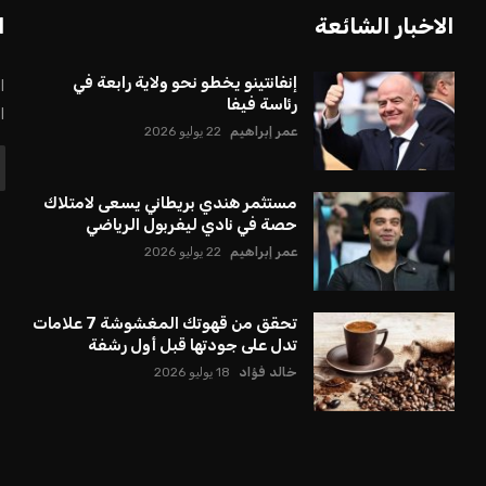
الاخبار الشائعة
ا
إنفانتينو يخطو نحو ولاية رابعة في
ا
رئاسة فيفا
ا
عمر إبراهيم
22 يوليو 2026
مستثمر هندي بريطاني يسعى لامتلاك
حصة في نادي ليفربول الرياضي
عمر إبراهيم
22 يوليو 2026
تحقق من قهوتك المغشوشة 7 علامات
تدل على جودتها قبل أول رشفة
خالد فؤاد
18 يوليو 2026