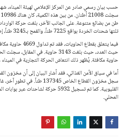
هذا الدعم الواسع يأتي على الرغم من الانتقادات التي وجهت لإ
في السباق الانتخابي، ولم تتمكن الأصوات المعارضة من التوصل
نوفمبر المقبل.
يعتمد إنفانتينو على قاعدة دعم قوية من الاتحادات القارية المخ
غالبية اتحادات أمريكا الجنوبية والكونكاكاف. وقد ساهمت مجمو
الاتحادات، فضلاً عن رفع عدد الفرق المشاركة في كأس العالم
على الجانب الآخر، تتركز المعارضة بشكل ملحوظ داخل القارة ا
بسبب التوسع المستمر في البطولات الدولية وأثر ذلك على الج
الإسباني، خافيير تيباس، إلى تنحّي إنفانتينو، معتبراً أن سي
على الرغم من هذه الانتقادات، تشير التوقعات إلى أن إنفانتين
منافس قوي يتمتع بإجماع داخل الأسرة الكروية الدولية. هذا يع