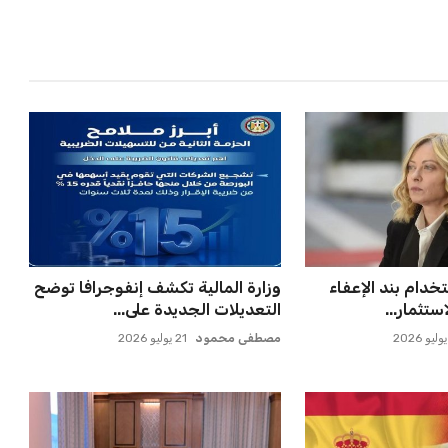
علن عن قرار بديل
مصر تحقق قفزة قوية في تصنيف
دًا للجدل
فيفا بارتفاع 5 مراكز ماذا ي...
عمر إبراهيم
21 يوليو 2026