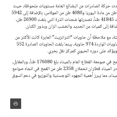
نفانتينو في الآونة الأخيرة. حتى الآن، لم يتقدم أي مرشح منافس
 إلى اسم يوازن موقف إنفانتينو، قبل انتهاء فترة الترشح في
تلفة، بما في ذلك الاتحاد الأفريقي والآسيوي، بالإضافة إلى دعم
عة من القرارات التي اتخذها في زيادة الموارد المالية لهذه
، وإطلاق بطولات دولية جديدة تحت مظلة “فيفا”.
لأوروبية، حيث ارتفعت حدة الانتقادات الموجهة إلى إنفانتينو
دول الزمني للمسابقات المحلية. وقد دعا رئيس رابطة الدوري
اساته تضر بصناعة كرة القدم وتزيد من ضغوط المباريات.
و يمتلك فرصًا كبيرة للفوز بولاية جديدة، خصوصًا في ظل غياب
زز من فرص استمراره في قيادة “فيفا” حتى عام 2031.