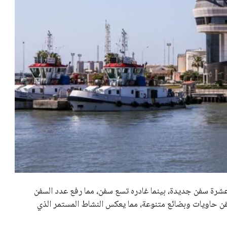
 كرئيس للاتحاد الدولي لكرة القدم “فيفا” لفترة رابعة، بعد أن
حصل على تأييد واسع من أكثر من 200 اتحاد وطني من أصل 211 في الجمعية العمومية. مما يعزز فرصته للفوز في الانتخابات