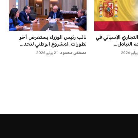
 ماييلي شالوليلي
مستثمر هندي بريطاني يسعى
ميدز الر...
لامتلاك حصة في نادي ليفربول ال...
عمر إبراهيم
22 يوليو 2026