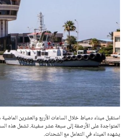
علوم وتكنولوجيا
المرأة والجمال
حوادث
محافظات
يبدو أن السويسري جياني إنفانتينو في طريقه للاحتفاظ بمنصبه
المقررة عام 2027، ويجعله المرشح الأكثر حظًا حتى الآن.