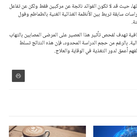
ملها، حيث قد لا تكون الفوائد ناتجة عن مركبين فقط ولكن عن تفاعل
سات سابقة تربط بين الأنظمة الغذائية الغنية بالطماطم وفول
ة.
افية تهدف لفحص تأثير هذا العصير على المرضى المصابين بالتهاب
ية. بالرغم من حجم الدراسة المحدود، فإن هذه النتائج تسلط
م أعمق لدور التغذية في الوقاية والعلاج.