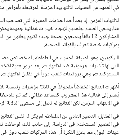
في العديد من العمليات الالتهابية المزمنة المرتبطة بأمراض 
الالتهاب المزمن، إذ يعد أحد العلامات المميزة التي تصاحب ا
هنا، يسعى العلماء جاهدين لإيجاد خيارات غذائية جديدة يمكن 
المشاركون 12 بالغاً يتمتعون بصحة جيدة لكنهم يعان
بمركبات خاصة تعرف بالفوائد الصحية.
الليكوبين، وهو الصبغة الحمراء في الطماطم، له خصائص مضادة 
التي لها تأثيرات هرمونية ضد الالتهابات. بعد مرور فترة الا
السيتوكينات، وهي بروتينات تلعب دوراً في تقليل الالتهابات.
أظهرت النتائج انخفاضاً ملحوظاً في ثلاثة مؤشرات رئيسية للا
يُشير إلى فعالية هذا المشروب كمساعد غذائي. كما تم ملاحظ
في الالتهاب المزمن، لكن النتائج لم تصل إلى مستوى الدلالة ال
في المقابل، العصير العادي من الطماطم لم يكن له نفس النتائج ال
في العصير المستخدم في الدراسة. إلى جانب ذلك، لوحظت تغي
عينات البول، مما يعزز الفكرة أن هذه المركبات تلعب دورًا في