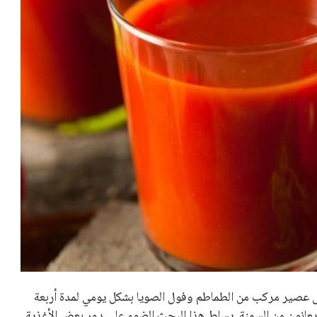
ل عصير مركب من الطماطم وفول الصويا بشكل يومي لمدة أربعة
ن يعانون من السمنة. يسلط هذا البحث الضوء على دور بعض الأغذية