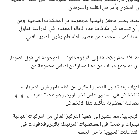
مثل السكري وأمراض القلب والسرطان.
لسمنة، يعتبر محفزا رئيسيا لمجموعة من المشكلات الصحية. ومن
أن تساهم في مكافحة هذه الحالة المعقدة. في الدراسة، تناول
ون من السمنة كميات محددة من عصير الطماطم وفول الصويا الغني
للأكسدة، بالإضافة إلى الإيزوفلافونات الموجودة في فول الصويا،
ختبار، تم جمع عينات من دم المشاركين لقياس مجموعة من
لتهاب بعد تناول العصير المكون من الطماطم وفول الصويا، مما
ة انخفاض في مستوى عامل نخر الورم، وهو علامة تعرف بإسهامها
إحصائية المطلوبة لتأكيد هذا الانخفاض.
إيجابية، مما يشير إلى أهمية التركيز العالي من المركبات النباتية
يرات واضحة في المستقلبات المرتبطة بالإيزوفلافونات في
 التفاعلات الحيوية داخل الجسم.