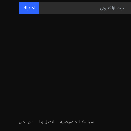
مستثمر هندي بريطاني يسعى لامتلاك
حصة في نادي ليفربول الرياضي
عمر إبراهيم
22 يوليو 2026
بريطانيا تعلن دعمها لاستخدام أمريكا
قواعدها العسكرية لتنفيذ ضربات ضد
إيران
كريم أشرف
22 يوليو 2026
خروج ألمانيا يشكل خطرًا على التسويق
العالمي للدوري الألماني
عمر إبراهيم
22 يوليو 2026
يويفا يفرض عقوبات على سيسكا صوفيا
بسبب التحية النازية في المباريات
الأوروبية
عمر إبراهيم
22 يوليو 2026