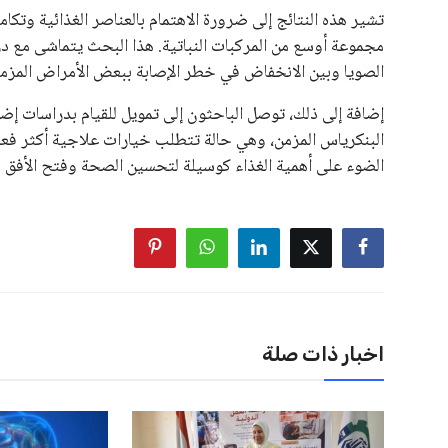
تشير هذه النتائج إلى ضرورة الاهتمام بالعناصر الغذائية وتكا
مجموعة أوسع من المركبات النباتية. هذا البحث يتماشى مع درا
الصويا وبين الانخفاض في خطر الإصابة ببعض الأمراض المزمن
إضافة إلى ذلك، توصل الباحثون إلى تمويل للقيام بدراسات إض
البنكرياس المزمن، وهي حالة تتطلب خيارات علاجية أكثر فعال
الضوء على أهمية الغذاء كوسيلة لتحسين الصحة وفتح الأفق لفه
اخبار ذات صلة