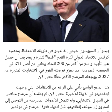
الاخبار الشائعة
إنفانتينو يخطو نحو ولاية رابعة في رئاسة فيفا
عمر إبراهيم
22 يوليو 2026
مستثمر هندي بريطاني يسعى لامتلاك حصة
في نادي ليفربول الرياضي
عمر إبراهيم
22 يوليو 2026
تحقق من قهوتك المغشوشة 7 علامات تدل
على جودتها قبل أول رشفة
خالد فؤاد
18 يوليو 2026
القائمة البريدية
انضم إلى قائمة المشتركين لدينا لتحصل على أحدث الأخبار، التحديثات