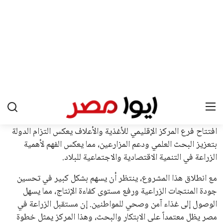
يعتمد إنفانتينو على قاعدة دعم قوية من الاتحادات القارية المختلفة،
بما في ذلك الاتحاد الأفريقي والآسيوي، بالإضافة إلى دعم غالبية
اتحادات أمريكا الجنوبية والكونكاكاف. وقد ساهمت مجموعة من
القرارات التي اتخذها في زيادة الموارد المالية لهذه الاتحادات، فضلاً
عن رفع عدد الفرق المشاركة في كأس العالم، وإطلاق بطولات دولية
جديدة تحت مظلة “فيفا”.
على الجانب الآخر، تتركز المعارضة بشكل ملحوظ داخل القارة
الأوروبية، حيث ارتفعت حدة الانتقادات الموجهة إلى إنفانتينو
بسبب التوسع المستمر في البطولات الدولية وأثر ذلك على الجدول
الزمني للمسابقات المحلية. وقد دعا رئيس رابطة الدوري الإسباني،
خافيير تيباس، إلى تنحّي إنفانتينو، معتبراً أن سياساته تضر بصناعة
كرة القدم وتزيد من ضغوط المباريات.
على الرغم من هذه الانتقادات، تشير التوقعات إلى أن إنفانتينو
يمتلك فرصًا كبيرة للفوز بولاية جديدة، خصوصًا في ظل غياب
منافس قوي يتمتع بإجماع داخل الأسرة الكروية الدولية. هذا يعزز