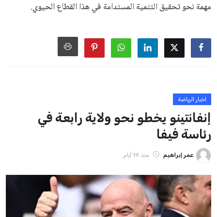
من فرص استمراره في قيادة “فيفا” حتى عام 2031.
ايوا مصر