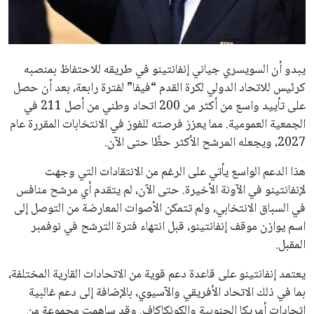
مستثمر هندي بريطاني يسعى لامتلاك حصة
في نادي ليفربول الرياضي
عمر إبراهيم
22 يوليو 2026
تحقق من قهوتك المغشوشة 7 علامات تدل
على جودتها قبل أول رشفة
خالد فؤاد
18 يوليو 2026
القائمة البريدية
انضم إلى قائمة المشتركين لدينا لتحصل على أحدث الأخبار، التحديثات
والعروض الخاصة مباشرة في صندوق بريدك
اشتراك