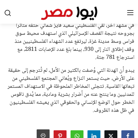
القرارات التي اتخذها في زيادة الموارد المالية لهذه الاتحادات، فضلاً
عن رفع عدد الفرق المشاركة في كأس العالم، وإطلاق بطولات دولية
جديدة تحت مظلة “فيفا”.
على الجانب الآخر، تتركز المعارضة بشكل ملحوظ داخل القارة
الأوروبية، حيث ارتفعت حدة الانتقادات الموجهة إلى إنفانتينو
بسبب التوسع المستمر في البطولات الدولية وأثر ذلك على الجدول
الزمني للمسابقات المحلية. وقد دعا رئيس رابطة الدوري الإسباني،
خافيير تيباس، إلى تنحّي إنفانتينو، معتبراً أن سياساته تضر بصناعة
كرة القدم وتزيد من ضغوط المباريات.
على الرغم من هذه الانتقادات، تشير التوقعات إلى أن إنفانتينو
يمتلك فرصًا كبيرة للفوز بولاية جديدة، خصوصًا في ظل غياب
منافس قوي يتمتع بإجماع داخل الأسرة الكروية الدولية. هذا يعزز
من فرص استمراره في قيادة “فيفا” حتى عام 2031.