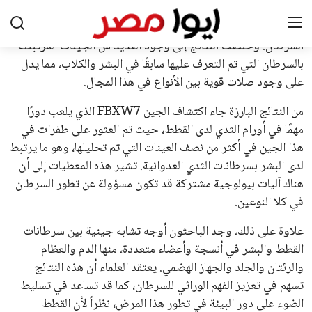
يبدو أن السويسري جياني إنفانتينو في طريقه للاحتفاظ بمنصبه
كرئيس للاتحاد الدولي لكرة القدم “فيفا” لفترة رابعة، بعد أن حصل
على تأييد واسع من أكثر من 200 اتحاد وطني من أصل 211 في
الجمعية العمومية. مما يعزز فرصته للفوز في الانتخابات المقررة عام
2027، ويجعله المرشح الأكثر حظًا حتى الآن.