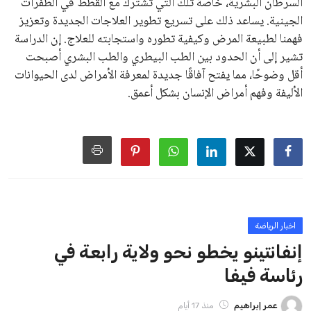
كرة القدم وتزيد من ضغوط المباريات.
على الرغم من هذه الانتقادات، تشير التوقعات إلى أن إنفانتينو
يمتلك فرصًا كبيرة للفوز بولاية جديدة، خصوصًا في ظل غياب
منافس قوي يتمتع بإجماع داخل الأسرة الكروية الدولية. هذا يعزز
من فرص استمراره في قيادة “فيفا” حتى عام 2031.