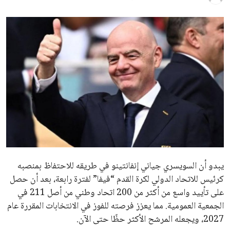
ايوا مصر
الاخبار الشائعة
إنفانتينو يخطو نحو ولاية رابعة في رئاسة فيفا
عمر إبراهيم
22 يوليو 2026
مستثمر هندي بريطاني يسعى لامتلاك حصة
في نادي ليفربول الرياضي
عمر إبراهيم
22 يوليو 2026
تحقق من قهوتك المغشوشة 7 علامات تدل
على جودتها قبل أول رشفة
خالد فؤاد
18 يوليو 2026