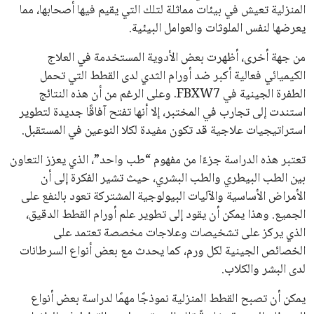
هذا الدعم الواسع يأتي على الرغم من الانتقادات التي وجهت
لإنفانتينو في الآونة الأخيرة. حتى الآن، لم يتقدم أي مرشح منافس
في السباق الانتخابي، ولم تتمكن الأصوات المعارضة من التوصل إلى
اسم يوازن موقف إنفانتينو، قبل انتهاء فترة الترشح في نوفمبر
المقبل.
يعتمد إنفانتينو على قاعدة دعم قوية من الاتحادات القارية المختلفة،
بما في ذلك الاتحاد الأفريقي والآسيوي، بالإضافة إلى دعم غالبية
اتحادات أمريكا الجنوبية والكونكاكاف. وقد ساهمت مجموعة من
القرارات التي اتخذها في زيادة الموارد المالية لهذه الاتحادات، فضلاً
عن رفع عدد الفرق المشاركة في كأس العالم، وإطلاق بطولات دولية
جديدة تحت مظلة “فيفا”.
على الجانب الآخر، تتركز المعارضة بشكل ملحوظ داخل القارة
الأوروبية، حيث ارتفعت حدة الانتقادات الموجهة إلى إنفانتينو
بسبب التوسع المستمر في البطولات الدولية وأثر ذلك على الجدول
الزمني للمسابقات المحلية. وقد دعا رئيس رابطة الدوري الإسباني،
خافيير تيباس، إلى تنحّي إنفانتينو، معتبراً أن سياساته تضر بصناعة