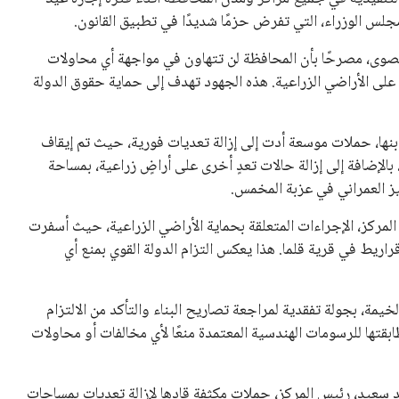
جلس الوزراء، التي تفرض حزمًا شديدًا في تطبيق القانون.
قصوى، مصرحًا بأن المحافظة لن تتهاون في مواجهة أي محاولات
ي على الأراضي الزراعية. هذه الجهود تهدف إلى حماية حقوق الدولة
نها، حملات موسعة أدت إلى إزالة تعديات فورية، حيث تم إيقاف
رية كفر الأربعين، بالإضافة إلى إزالة حالات تعدٍ أخرى على أراضٍ زراعية، بمساحة
المركز، الإجراءات المتعلقة بحماية الأراضي الزراعية، حيث أسفرت
ات إزالة عن إيقاف أعمال تعدٍ شملت سورًا على مساحة 8 قراريط في قرية قلما. هذا يعكس التزام الدولة القوي بمنع أي
ة، بجولة تفقدية لمراجعة تصاريح البناء والتأكد من الالتزام
بقتها للرسومات الهندسية المعتمدة منعًا لأي مخالفات أو محاولات
د سعيد، رئيس المركز، حملات مكثفة قادها لإزالة تعديات بمساحات