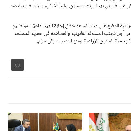
ا تم بناؤه بشكل غير قانوني بهدف إنشاء مخزن. وتم اتخاذ إجراءات قانونية ضد
اقبة الوضع على مدار الساعة خلال إجازة العيد، داعيًا المواطنين
ء، من أجل تجنب المساءلة القانونية والمساهمة في حماية المصلحة
 بحماية الحقوق الزراعية ومنع التعديات بكل حزم.