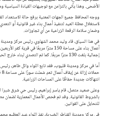
الأضحى. وهذا يأتي بالتزامن مع توجيهات القيادة السياسية وم
ووجه المحافظ جميع الجهات المعنية برفع حالة الاستعداد ال
لاستغلال عطلة العيد لتنفيذ أعمال بناء غير قانونية أو التعد
وضمان سلامة الرقعة الزراعية من أي تجاوزات.
في هذا السياق، قاد وليد محمد الشهاوي، رئيس مركز ومدينة ب
أعمال بناء على مساحة 150 مترًا مربعًا في ق
إجمالية بلغت 130 مترًا مربعًا. كما تم التصدي لبناء خارج الحيز العمراني في عزبة المخمس.
أما في مركز ومدينة قليوب، فقد تابع اللواء وائل طاهر، رئيس 
حمل
انتهاكات جديدة حفاظًا على المساحات الزراعية.
وعلى صعيد متصل، قام ياسر إبراهيم، رئيس حي شرق شبرا الخيم
بالشروط القانونية. وقد تم فحص الأعمال المعمارية لضمان مطا
للتحايل على القوانين.
في مركز ومدينة القناطر الخيرية، نفذ اللواء عبد العظيم محم