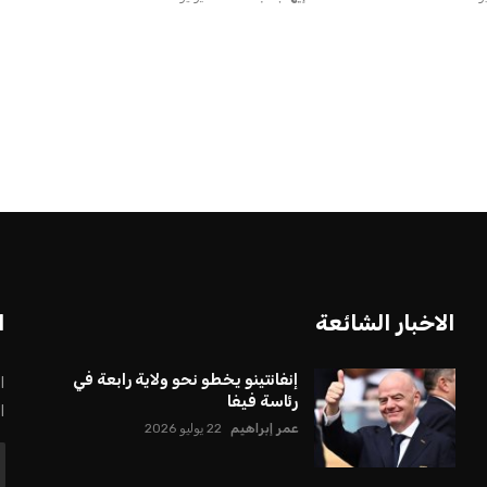
الاخبار الشائعة
ا
إنفانتينو يخطو نحو ولاية رابعة في
ا
رئاسة فيفا
ا
عمر إبراهيم
22 يوليو 2026