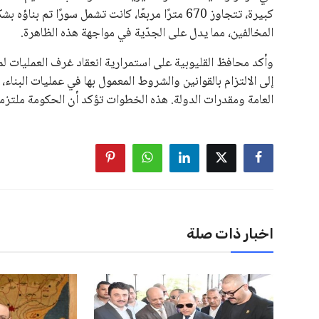
كبيرة، تتجاوز 670 مترًا مربعًا، كانت تشمل سورً
المخالفين، مما يدل على الجدّية في مواجهة هذه الظاهرة.
وأكد محافظ القليوبية على استمرارية انعقاد غرف العمليات لمر
إلى الالتزام بالقوانين والشروط المعمول بها في عمليات البنا
العامة ومقدرات الدولة. هذه الخطوات تؤكد أن الحكومة ملتزمة
اخبار ذات صلة