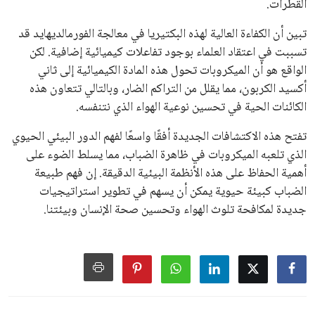
القطرات.
تبين أن الكفاءة العالية لهذه البكتيريا في معالجة الفورمالديهايد قد
تسببت في اعتقاد العلماء بوجود تفاعلات كيميائية إضافية. لكن
الواقع هو أن الميكروبات تحول هذه المادة الكيميائية إلى ثاني
أكسيد الكربون، مما يقلل من التراكم الضار، وبالتالي تتعاون هذه
الكائنات الحية في تحسين نوعية الهواء الذي نتنفسه.
تفتح هذه الاكتشافات الجديدة أفقًا واسعًا لفهم الدور البيئي الحيوي
الذي تلعبه الميكروبات في ظاهرة الضباب، مما يسلط الضوء على
أهمية الحفاظ على هذه الأنظمة البيئية الدقيقة. إن فهم طبيعة
الضباب كبيئة حيوية يمكن أن يسهم في تطوير استراتيجيات
جديدة لمكافحة تلوث الهواء وتحسين صحة الإنسان وبيئتنا.