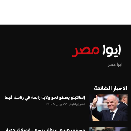
ايوا مصر
الاخبار الشائعة
إنفانتينو يخطو نحو ولاية رابعة في رئاسة فيفا
عمر إبراهيم
22 يوليو 2026
مستثمر هندي بريطاني يسعى لامتلاك حصة