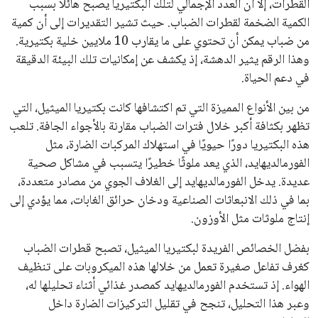
القطرات، إلا أن العدد الإجمالي لتلك البكتيريا يصبح هائلًا بسبب
الكمية الضخمة لقطرات الضباب. حيث تشير التقديرات إلى أن كمية
من ضباب يمكن أن تحتوي على ما يقارب 10 ملايين خلية بكتيرية.
وهذا الرقم يثير الدهشة، إذ يكشف عن إمكانيات تلك البيئة الدقيقة
في دعم الحياة.
من بين الأنواع المميزة التي تم اكتشافها كانت بكتيريا الميثيل، التي
تظهر بكثافة أكبر خلال فترات الضباب مقارنة بالأجواء الجافة. تلعب
هذه البكتيريا دورًا حيويًا في استهلاك المركبات الضارة، مثل
الفورمالديهايد، الذي يعد ملوثًا خطيرًا يتسبب في مشاكل صحية
عديدة. يدخل الفورمالديهايد إلى الغلاف الجوي من مصادر متعددة،
بما في ذلك الانبعاثات الصناعية ودخان حرائق الغابات، مما يؤدي إلى
إنتاج ملوثات مثل الأوزون.
بفضل الخصائص الفريدة لبكتيريا الميثيل، تصبح قطرات الضباب
كغرف تفاعل صغيرة تعمل من خلالها هذه الميكروبات على تنظيف
الهواء. إذ تستخدم الفورمالديهايد كمصدر غذائي أثناء تحليلها له،
وعبر هذا التحليل، تنجح في تقليل التركيزات الضارة داخل