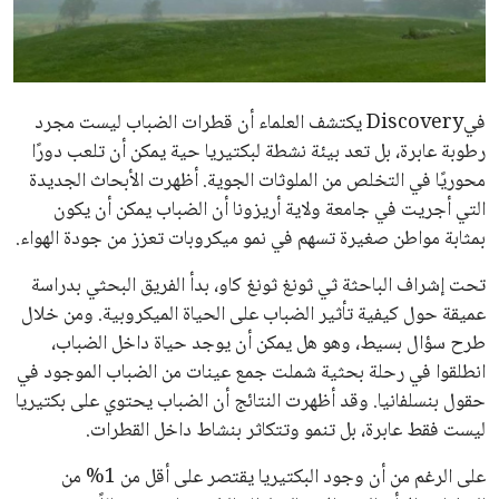
علوم وتكنولوجيا
المرأة والجمال
فيDiscovery يكتشف العلماء أن قطرات الضباب ليست مجرد
حوادث
رطوبة عابرة، بل تعد بيئة نشطة لبكتيريا حية يمكن أن تلعب دورًا
محوريًا في التخلص من الملوثات الجوية. أظهرت الأبحاث الجديدة
محافظات
التي أجريت في جامعة ولاية أريزونا أن الضباب يمكن أن يكون
بمثابة مواطن صغيرة تسهم في نمو ميكروبات تعزز من جودة الهواء.
تحت إشراف الباحثة ثي ثونغ ثونغ كاو، بدأ الفريق البحثي بدراسة
عميقة حول كيفية تأثير الضباب على الحياة الميكروبية. ومن خلال
طرح سؤال بسيط، وهو هل يمكن أن يوجد حياة داخل الضباب،
انطلقوا في رحلة بحثية شملت جمع عينات من الضباب الموجود في
حقول بنسلفانيا. وقد أظهرت النتائج أن الضباب يحتوي على بكتيريا
ليست فقط عابرة، بل تنمو وتتكاثر بنشاط داخل القطرات.
على الرغم من أن وجود البكتيريا يقتصر على أقل من 1% من