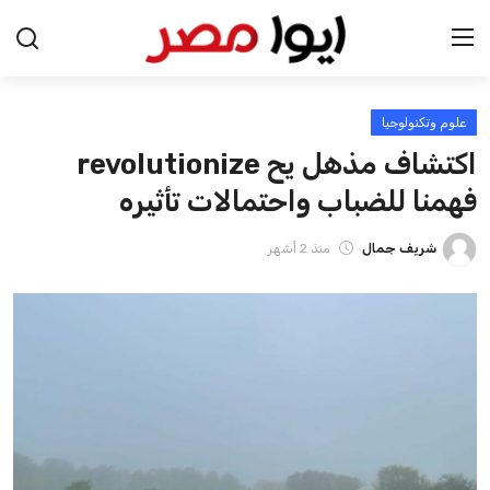
علوم وتكنولوجيا
الرئيسية
اكتشاف مذهل يح revolutionize
اخبار مصر
فهمنا للضباب واحتمالات تأثيره
عرب وعالم
شريف جمال
منذ 2 أشهر
اقتصاد
اخبار الرياضة
منوعات
فن وثقافة