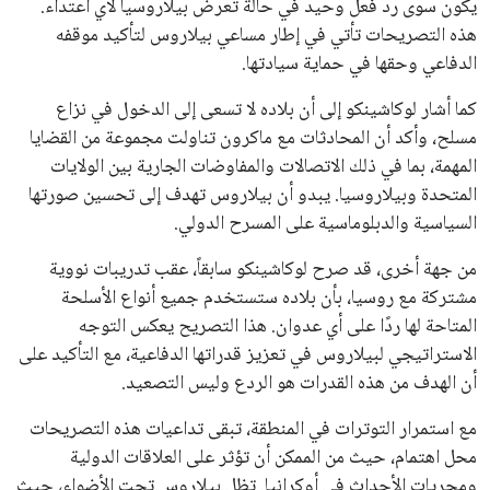
المقبل.
يعتمد إنفانتينو على قاعدة دعم قوية من الاتحادات القارية المختلفة،
بما في ذلك الاتحاد الأفريقي والآسيوي، بالإضافة إلى دعم غالبية
اتحادات أمريكا الجنوبية والكونكاكاف. وقد ساهمت مجموعة من
القرارات التي اتخذها في زيادة الموارد المالية لهذه الاتحادات، فضلاً
عن رفع عدد الفرق المشاركة في كأس العالم، وإطلاق بطولات دولية
جديدة تحت مظلة “فيفا”.
على الجانب الآخر، تتركز المعارضة بشكل ملحوظ داخل القارة
الأوروبية، حيث ارتفعت حدة الانتقادات الموجهة إلى إنفانتينو
بسبب التوسع المستمر في البطولات الدولية وأثر ذلك على الجدول
الزمني للمسابقات المحلية. وقد دعا رئيس رابطة الدوري الإسباني،
خافيير تيباس، إلى تنحّي إنفانتينو، معتبراً أن سياساته تضر بصناعة
كرة القدم وتزيد من ضغوط المباريات.
على الرغم من هذه الانتقادات، تشير التوقعات إلى أن إنفانتينو
يمتلك فرصًا كبيرة للفوز بولاية جديدة، خصوصًا في ظل غياب
منافس قوي يتمتع بإجماع داخل الأسرة الكروية الدولية. هذا يعزز