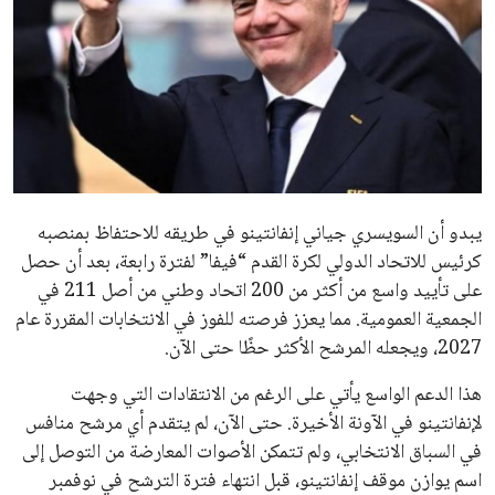
الاخبار الشائعة
إنفانتينو يخطو نحو ولاية رابعة في رئاسة فيفا
عمر إبراهيم
22 يوليو 2026
مستثمر هندي بريطاني يسعى لامتلاك حصة
في نادي ليفربول الرياضي
عمر إبراهيم
22 يوليو 2026
تحقق من قهوتك المغشوشة 7 علامات تدل
على جودتها قبل أول رشفة
خالد فؤاد
18 يوليو 2026
القائمة البريدية