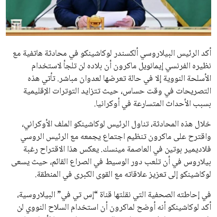
علوم وتكنولوجيا
المرأة والجمال
حوادث
محافظات
يبدو أن السويسري جياني إنفانتينو في طريقه للاحتفاظ بمنصبه
كرئيس للاتحاد الدولي لكرة القدم “فيفا” لفترة رابعة، بعد أن حصل
على تأييد واسع من أكثر من 200 اتحاد وطني من أصل 211 في
الجمعية العمومية. مما يعزز فرصته للفوز في الانتخابات المقررة عام
2027، ويجعله المرشح الأكثر حظًا حتى الآن.
هذا الدعم الواسع يأتي على الرغم من الانتقادات التي وجهت
لإنفانتينو في الآونة الأخيرة. حتى الآن، لم يتقدم أي مرشح منافس
في السباق الانتخابي، ولم تتمكن الأصوات المعارضة من التوصل إلى
اسم يوازن موقف إنفانتينو، قبل انتهاء فترة الترشح في نوفمبر