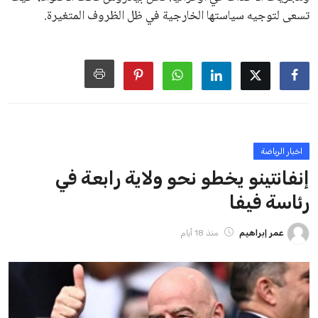
من فرص استمراره في قيادة “فيفا” حتى عام 2031.
ايوا مصر