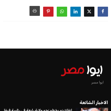
اخبار الرياضة
إنفانتينو يخطو نحو ولاية رابعة في
رئاسة فيفا
عمر إبراهيم
منذ 18 أيام