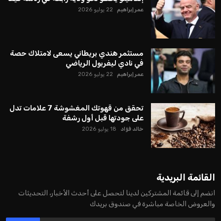
يبدو أن السويسري جياني إنفانتينو في طريقه للاحتفاظ بمنصبه
كرئيس للاتحاد الدولي لكرة القدم “فيفا” لفترة رابعة، بعد أن حصل
على تأييد واسع من أكثر من 200 اتحاد وطني من أصل 211 في
الجمعية العمومية. مما يعزز فرصته للفوز في الانتخابات المقررة عام
2027، ويجعله المرشح الأكثر حظًا حتى الآن.
هذا الدعم الواسع يأتي على الرغم من الانتقادات التي وجهت
لإنفانتينو في الآونة الأخيرة. حتى الآن، لم يتقدم أي مرشح منافس
في السباق الانتخابي، ولم تتمكن الأصوات المعارضة من التوصل إلى
اسم يوازن موقف إنفانتينو، قبل انتهاء فترة الترشح في نوفمبر
المقبل.