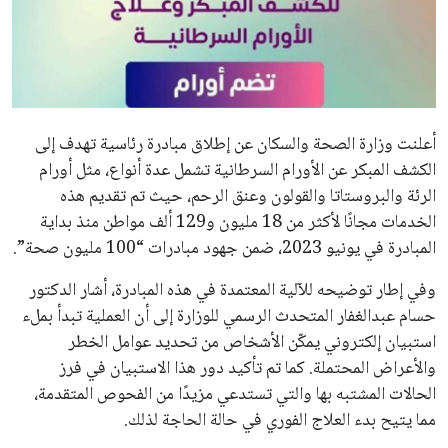
علوم وتكنولوجيا
المرأة والجمال
حوادث
أعلنت وزارة الصحة والسكان عن إطلاق مبادرة رئاسية تهدف إلى
الكشف المبكر عن الأورام السرطانية تشمل عدة أنواع، مثل أورام
محافظات
الرئة والبروستاتا والقولون وعنق الرحم، حيث تم تقديم هذه
الخدمات مجانًا لأكثر من 18 مليون و129 ألف مواطن منذ بداية
المبادرة في يونيو 2023، ضمن جهود مبادرات “100 مليون صحة”.
وفي إطار توضيحه للآلية المعتمدة في هذه المبادرة، أشار الدكتور
حسام عبدالغفار المتحدث الرسمي للوزارة إلى أن العملية تبدأ بملء
استبيان إلكتروني يمكّن الأشخاص من تحديد عوامل الخطر
والأعراض المحتملة. كما تم تأكيد دور هذا الاستبيان في فرز
الحالات المشتبه بها والتي تستدعي مزيدًا من الفحوص المتقدمة،
مما يتيح بدء العلاج الفوري في حالة الحاجة لذلك.