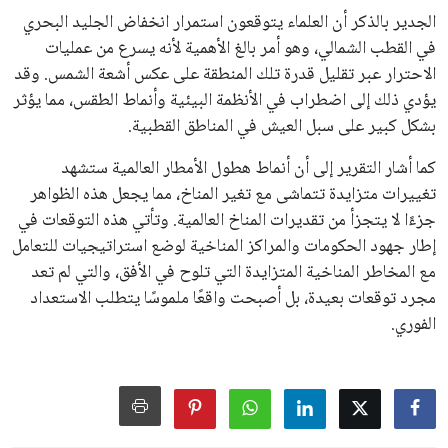
الجدير بالذكر أن العلماء يتوقعون استمرار انخفاض الجليد البحري
في القطب الشمالي، وهو أمر بالغ الأهمية لأنه يسرع من عمليات
الاحترار عبر تقليل قدرة تلك المنطقة على عكس أشعة الشمس. وقد
يؤدي ذلك إلى اضطراب في الأنظمة البيئية وأنماط الطقس، مما يؤثر
بشكل كبير على سبل العيش في المناطق القطبية.
كما أشار التقرير إلى أن أنماط هطول الأمطار العالمية ستشهد
تغييرات متزايدة تتماشى مع تغير المناخ، مما يجعل هذه الظواهر
جزءًا لا يتجزأ من تقديرات المناخ العالمية. وتأتي هذه التوقعات في
إطار جهود الحكومات والمراكز المناخية لوضع استراتيجيات للتعامل
مع المخاطر المناخية المتزايدة التي تلوح في الأفق، والتي لم تعد
مجرد توقعات بعيدة، بل أصبحت واقعًا ملموسًا يتطلب الاستعداد
الفوري.