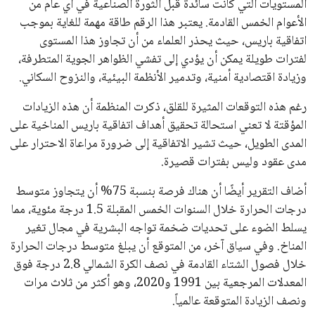
المستويات التي كانت سائدة قبل الثورة الصناعية في أي عام من
الأعوام الخمس القادمة. يعتبر هذا الرقم طاقة مهمة للغاية بموجب
اتفاقية باريس، حيث يحذر العلماء من أن تجاوز هذا المستوى
لفترات طويلة يمكن أن يؤدي إلى تفشي الظواهر الجوية المتطرفة،
وزيادة اقتصادية أمنية، وتدمير الأنظمة البيئية، والنزوح السكاني.
رغم هذه التوقعات المثيرة للقلق، ذكرت المنظمة أن هذه الزيادات
المؤقتة لا تعني استحالة تحقيق أهداف اتفاقية باريس المناخية على
المدى الطويل، حيث تشير الاتفاقية إلى ضرورة مراعاة الاحترار على
مدى عقود وليس بفترات قصيرة.
أضاف التقرير أيضًا أن هناك فرصة بنسبة 75% أن يتجاوز متوسط
درجات الحرارة خلال السنوات الخمس المقبلة 1.5 درجة مئوية، مما
يسلط الضوء على تحديات ضخمة تواجه البشرية في مجال تغير
المناخ. وفي سياق آخر، من المتوقع أن يبلغ متوسط درجات الحرارة
خلال فصول الشتاء القادمة في نصف الكرة الشمالي 2.8 درجة فوق
المعدلات المرجعية بين 1991 و2020، وهو أكثر من ثلاث مرات
ونصف الزيادة المتوقعة عالمياً.