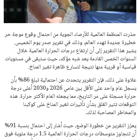
علوم وتكنولوجيا
المرأة والجمال
حذرت المنظمة العالمية للأرصاد الجوية من احتمال وقوع موجة حر
حوادث
خطيرة جديدة تهدد العالم، وذلك في تقرير صدر يوم الخميس.
يشير هذا التقرير إلى أن ارتفاع درجات الحرارة العالمية خلال
محافظات
السنوات الخمس القادمة يعد شبه مؤكد، حيث ستبقى في مستويات
قياسية أو قريبة منها نتيجة لتسارع ظاهرة تغير المناخ.
علاوة على ذلك، فإن التقرير يتحدث عن احتمالية تبلغ 86% بأن
يسجل عام واحد على الأقل بين عامي 2026 و2030 أعلى درجة
حرارة مسجلة على مر التاريخ، مما يجعله العام الأكثر حرارة. هذه
التوقعات تثير القلق بشأن تأثيرات تغير المناخ على كوكبنا
والمخاطر المصاحبة لذلك.
يعزز التقرير من خطورة الوضع، حيث أشار إلى احتمال بنسبة 91%
أن تتجاوز متوسطات درجات الحرارة العالمية 1.5 درجة مئوية فوق