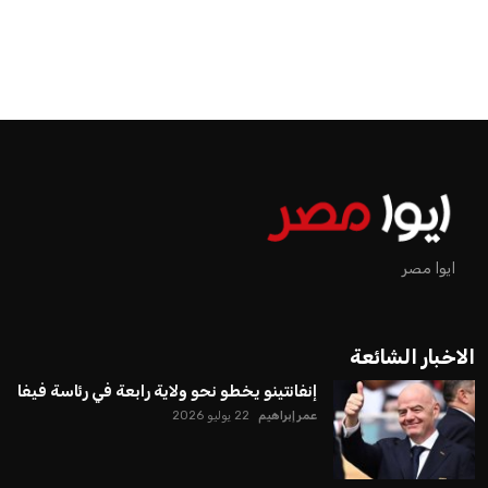
ايوا مصر
الاخبار الشائعة
إنفانتينو يخطو نحو ولاية رابعة في رئاسة فيفا
عمر إبراهيم
22 يوليو 2026