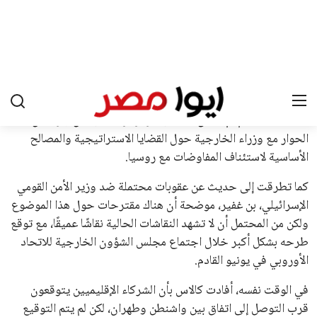
على تأييد واسع من أكثر من 200 اتحاد وطني من أصل 211 في
الجمعية العمومية. مما يعزز فرصته للفوز في الانتخابات المقررة عام
2027، ويجعله المرشح الأكثر حظًا حتى الآن.
هذا الدعم الواسع يأتي على الرغم من الانتقادات التي وجهت
لإنفانتينو في الآونة الأخيرة. حتى الآن، لم يتقدم أي مرشح منافس
في السباق الانتخابي، ولم تتمكن الأصوات المعارضة من التوصل إلى
اسم يوازن موقف إنفانتينو، قبل انتهاء فترة الترشح في نوفمبر
المقبل.
يعتمد إنفانتينو على قاعدة دعم قوية من الاتحادات القارية المختلفة،
بما في ذلك الاتحاد الأفريقي والآسيوي، بالإضافة إلى دعم غالبية
اتحادات أمريكا الجنوبية والكونكاكاف. وقد ساهمت مجموعة من
القرارات التي اتخذها في زيادة الموارد المالية لهذه الاتحادات، فضلاً
عن رفع عدد الفرق المشاركة في كأس العالم، وإطلاق بطولات دولية
جديدة تحت مظلة “فيفا”.
على الجانب الآخر، تتركز المعارضة بشكل ملحوظ داخل القارة