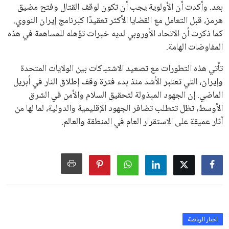
الأوروبية، حيث ارتفعت حدة الانتقادات الموجهة إلى إنفانتينو
بسبب التوسع المستمر في البطولات الدولية وأثر ذلك على الجدول
الزمني للمسابقات المحلية. وقد دعا رئيس رابطة الدوري الإسباني،
خافيير تيباس، إلى تنحّي إنفانتينو، معتبراً أن سياساته تضر بصناعة
كرة القدم وتزيد من ضغوط المباريات.
على الرغم من هذه الانتقادات، تشير التوقعات إلى أن إنفانتينو
يمتلك فرصًا كبيرة للفوز بولاية جديدة، خصوصًا في ظل غياب
منافس قوي يتمتع بإجماع داخل الأسرة الكروية الدولية. هذا يعزز
من فرص استمراره في قيادة “فيفا” حتى عام 2031.