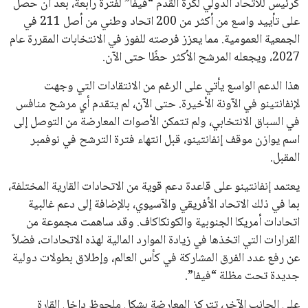
تحقق من قهوتك المغشوشة 7 علامات تدل
على جودتها قبل أول رشفة
خالد فؤاد
18 يوليو 2026
القائمة البريدية
انضم إلى قائمة المشتركين لدينا لتحصل على أحدث الأخبار، التحديثات
والعروض الخاصة مباشرة في صندوق بريدك
اشتراك
جميع الحقوق محفوظة لموقعنا ايوا مصر
سياسة الخصوصية
اتصل بنا
من نحن