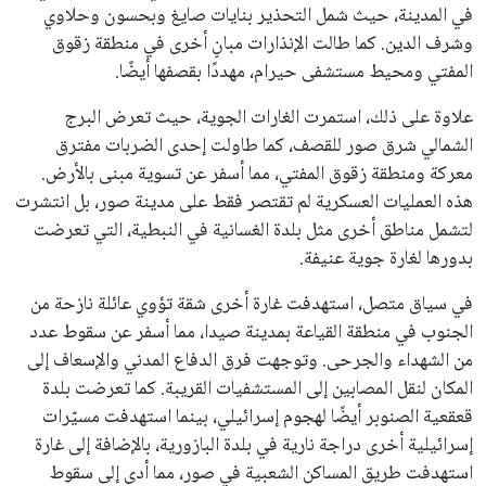
في المدينة، حيث شمل التحذير بنايات صايغ وبحسون وحلاوي
وشرف الدين. كما طالت الإنذارات مبانٍ أخرى في منطقة زقوق
المفتي ومحيط مستشفى حيرام، مهددًا بقصفها أيضًا.
علاوة على ذلك، استمرت الغارات الجوية، حيث تعرض البرج
الشمالي شرق صور للقصف، كما طاولت إحدى الضربات مفترق
معركة ومنطقة زقوق المفتي، مما أسفر عن تسوية مبنى بالأرض.
هذه العمليات العسكرية لم تقتصر فقط على مدينة صور، بل انتشرت
لتشمل مناطق أخرى مثل بلدة الغسانية في النبطية، التي تعرضت
بدورها لغارة جوية عنيفة.
في سياق متصل، استهدفت غارة أخرى شقة تؤوي عائلة نازحة من
الجنوب في منطقة القياعة بمدينة صيدا، مما أسفر عن سقوط عدد
من الشهداء والجرحى. وتوجهت فرق الدفاع المدني والإسعاف إلى
المكان لنقل المصابين إلى المستشفيات القريبة. كما تعرضت بلدة
قعقعية الصنوبر أيضًا لهجوم إسرائيلي، بينما استهدفت مسيّرات
إسرائيلية أخرى دراجة نارية في بلدة البازورية، بالإضافة إلى غارة
استهدفت طريق المساكن الشعبية في صور، مما أدى إلى سقوط