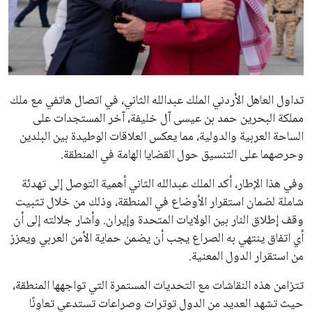
علوم وتكنولوجيا
المرأة والجمال
حوادث
تداول العاهل الأردني الملك عبدالله الثاني، في اتصال هاتفي مع ملك
مملكة البحرين حمد بن عيسى آل خليفة، آخر المستجدات على
محافظات
الساحة العربية والدولية، مما يعكس العلاقات الوطيدة بين البلدين
وحرصهما على التنسيق حول القضايا الهامة في المنطقة.
وفي هذا الإطار، أكد الملك عبدالله الثاني أهمية التوصل إلى تهدئة
شاملة لضمان استقرار الأوضاع في المنطقة، وذلك من خلال تثبيت
وقف إطلاق النار بين الولايات المتحدة وإيران. وأشار جلالته إلى أن
أي اتفاق ينتهي به الصراع يجب أن يضمن حماية الأمن العربي ويعزز
من استقرار الدول المعنية.
تتزامن هذه النقاشات مع التحديات المستمرة التي تواجهها المنطقة،
حيث تشهد العديد من الدول توترات وصراعات تستدعي تعاونًا