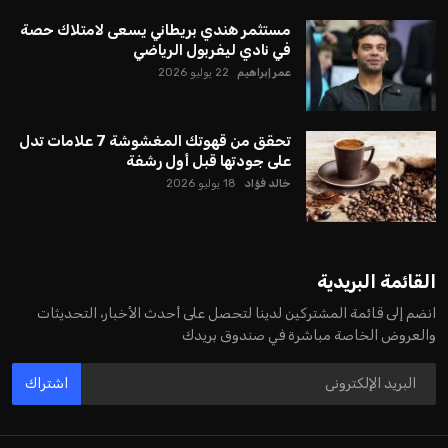
يبدو أن السويسري جياني إنفانتينو في طريقه للاحتفاظ بمنصبه
كرئيس للاتحاد الدولي لكرة القدم “فيفا” لفترة رابعة، بعد أن حصل
على تأييد واسع من أكثر من 200 اتحاد وطني من أصل 211 في
الجمعية العمومية. مما يعزز فرصته للفوز في الانتخابات المقررة عام
2027، ويجعله المرشح الأكثر حظًا حتى الآن.
هذا الدعم الواسع يأتي على الرغم من الانتقادات التي وجهت
لإنفانتينو في الآونة الأخيرة. حتى الآن، لم يتقدم أي مرشح منافس
في السباق الانتخابي، ولم تتمكن الأصوات المعارضة من التوصل إلى
اسم يوازن موقف إنفانتينو، قبل انتهاء فترة الترشح في نوفمبر
المقبل.
يعتمد إنفانتينو على قاعدة دعم قوية من الاتحادات القارية المختلفة،
بما في ذلك الاتحاد الأفريقي والآسيوي، بالإضافة إلى دعم غالبية
اتحادات أمريكا الجنوبية والكونكاكاف. وقد ساهمت مجموعة من