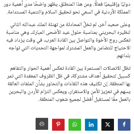
دوليًا وإقليميًا فعالًا. ومن هذا المنطلق، يظهر واضحًا مدى أهمية دور
المملكة الأردنية في السعي نحو تحقيق السلام والتنمية المستدامة.
وعلى صعيد آخر، لم تخلُ المحادثة من تهنئة الملك عبدالله الثاني
لنظيره البحريني بمناسبة حلول عيد الأضحى المبارك، وهي مناسبة
تعكس روح الأخوة والتواصل بين القادة العرب، في وقت يزداد فيه
الاحتياج للتضامن والعمل المشترك لمواجهة التحديات التي تواجه
بلدانهم.
تظل الاتصالات المستمرة بين القادة تعكس أهمية الحوار والتفاهم
كسبيل لتحقيق أهداف مشتركة، في ظل الظروف المعقدة التي تمر
بها المنطقة. إن تكثيف هذه اللقاءات والتحاور بشأن الملفات العالقة
يسهم في تعزيز الأمن والاستقرار، ويعكس التزام الأردن والبحرين
بالعمل معًا لمستقبل أفضل لجميع شعوب المنطقة.