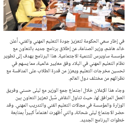
علوم وتكنولوجيا
المرأة والجمال
حوادث
في إطار سعي الحكومة لتعزيز جودة التعليم المهني والفني، أعلن
خالد هاشم، وزير الصناعة، عن إطلاق برنامج جديد بالتعاون مع
محافظات
مؤسسة ساويرس للتنمية الاجتماعية. هذا البرنامج يهدف إلى تطوير
نظام التعليم المهني في البلاد وفق معايير عالمية، مما يسهم في
تحسين مخرجات التعليم ويعزز من قدرة الطلاب على المنافسة مع
نظرائهم من مختلف دول العالم.
وجاء هذا الإعلان خلال اجتماع جمع الوزير مع ليلى حسني وفريق
العمل المرافق لها، حيث تناول النقاش سُبل تعزيز التعاون بين
الوزارة والمؤسسة في مجالات التعليم الفني والتدريب المهني. وقد
حضر الاجتماع ليلى شحاتة، والتي أظهرت اهتماماً كبيراً بمتابعة
خطوات البرنامج الجديد.