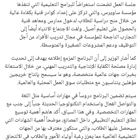
جلسة العمل تضمنت استعراضاً للبرامج التعليمية التي تنفذها
مؤسسة ساويرس، والتي تركز على إعداد كوادر فنية بكفاءة عالية
من خلال منح دراسية للطلاب لدخول مدارس ومعاهد فنية
بالحصول على تعليم أصيل. ولفت الاجتماع الانتباه أيضاً إلى
التجارب الناجحة للمؤسسة في مجال تدريب الأفراد من أجل
التوظيف ودعم المشروعات الصغيرة والمتوسطة.
كما أشار الوزير إلى أن البرنامج المزمع إطلاعه يهدف إلى تحديث
إدارة مصلحة الكفاية الإنتاجية والتدريب المهني، من خلال الاستعانة
بخبرات جهات عالمية متخصصة، وهو ما سيسمح بإنتاج خريجين
مؤهلين يتناسبون مع متطلبات سوق العمل المحلية والعالمية.
سيتم تضمين البرنامج دروساً في مهارات أساسية مثل اللغة
والتواصل الفعال واستخدام التكنولوجيا الحديثة جنباً إلى جنب مع
المهارات التخصصية. وفي هذا السياق، أكد هاشم أهمية توسيع
نطاق التعليم التطبيقي داخل المصانع، موضحاً أهمية الشهادات التي
سيحصل عليها الطلاب، والتي ستكون معترف بها من الجهات
التعليمية العالمية مما يعزز رغبة أولياء الأمور والطلاب في الالتحاق