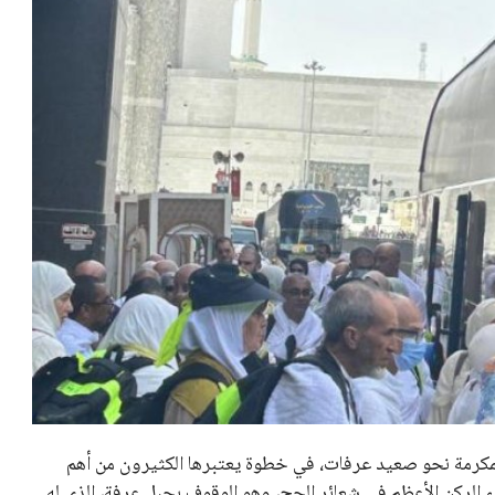
كرمة نحو صعيد عرفات، في خطوة يعتبرها الكثيرون من أهم
اء الركن الأعظم في شعائر الحج، وهو الوقوف بجبل عرفة، الذي له