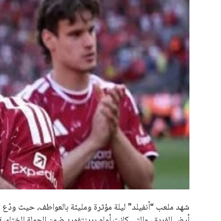
علوم وتكنولوجيا
المرأة والجمال
حوادث
محافظات
شهد ملعب “أنفيلد” ليلة مؤثرة ومليئة بالعواطف، حيث ودّع 