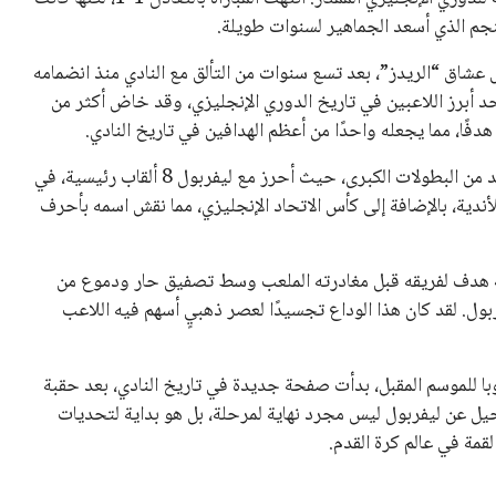
جم الذي أسعد الجماهير لسنوات طويلة.
 عشاق “الريدز”، بعد تسع سنوات من التألق مع النادي منذ انضمامه
 صلاح أحد أبرز اللاعبين في تاريخ الدوري الإنجليزي، وقد خاض أكثر من
طوال مسيرته مع الفريق، ساهم محمد صلاح في تحقيق العديد من البطولات الكبرى، حيث أحرز مع ليفربول 8 ألقاب رئيسية، في
أندية، بالإضافة إلى كأس الاتحاد الإنجليزي، مما نقش اسمه بأحرف
اعة هدف لفريقه قبل مغادرته الملعب وسط تصفيق حار ودموع من
بول. لقد كان هذا الوداع تجسيدًا لعصر ذهبيٍ أسهم فيه اللاعب
ا للموسم المقبل، بدأت صفحة جديدة في تاريخ النادي، بعد حقبة
حيل عن ليفربول ليس مجرد نهاية لمرحلة، بل هو بداية لتحديات
مة في عالم كرة القدم.