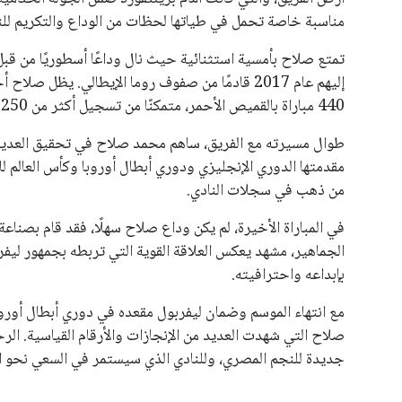
مناسبة خاصة تحمل في طياتها لحظات من الوداع والتكريم للن
تمتع صلاح بأمسية استثنائية حيث نال وداعًا أسطوريًا من قبل
إليهم عام 2017 قادمًا من صفوف روما الإيطالي. يظل
440 مباراة بالقميص الأحمر، متمكنًا من تسجيل أكثر من 250 هدفًا، مما يجعله واحدًا من أعظم الهدافين في تاريخ النادي.
مقدمتها الدوري الإنجليزي ودوري أبطال أوروبا وكأس العالم لل
من ذهب في سجلات النادي.
في المباراة الأخيرة، لم يكن وداع صلاح سهلًا، فقد قام بصن
الجماهير، مشهد يعكس العلاقة القوية التي تربطه بجمهور ليفر
بإبداعه واحترافيته.
مع انتهاء الموسم وضمان ليفربول مقعده في دوري أبطال أوروب
صلاح التي شهدت العديد من الإنجازات والأرقام القياسية. الر
جديدة للنجم المصري، وللنادي الذي سيستمر في السعي نحو الق