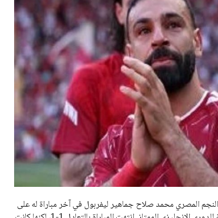
النجم المصري محمد صلاح جماهير ليفربول في آخر مباراة له على
أرض الفريق، والتي كانت أمام برينتفورد ضمن الجولة الختامية للدوري الإنجليزي الممتاز. انتهت المباراة بالتعادل 1-1، لكنها كانت