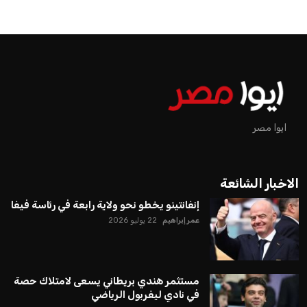
ايوا مصر
الاخبار الشائعة
إنفانتينو يخطو نحو ولاية رابعة في رئاسة فيفا
عمر إبراهيم
22 يوليو 2026
مستثمر هندي بريطاني يسعى لامتلاك حصة
في نادي ليفربول الرياضي