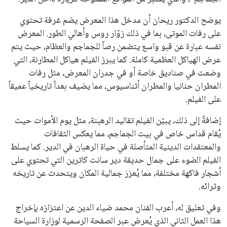
يوضح الدكتور ريحان أن مدخل هذا المعرض يضم غرفة تحتوي
على رفات الموتى، بما في ذلك زوّار روس وأهالي الطور. المعرض
نفسه عبارة عن قبو واسع يتضمن رصاً للجماجم والعظام، حيث يتم
عرض الهياكل العظمية كاملة. كما يبرز الفيلم هياكل المطارنة، التي
وضعت في صناديق خاصة أو في جدران المعرض، مثل رفات
المطران حنانيا والمطران أثناسيوس، مما يضيف بعداً تاريخياً عميقاً
على الفيلم.
إضافةً إلى ذلك، يبيّن الفيلم تقاليد الرهبنة، مثل يوم الأموات حيث
يُقام قداس خاص في بيت الجماجم، مما يعكس الثقافات
والمعتقدات الدينية المتأصلة في حياة الرهبان في الدير. كما يسلط
الفيلم الضوء على جمال حديقة دير سانت كاترين التي تحتوي على
أشجار فاكهة مختلفة، مما يُعزز جمالية المكان ويتحدث عن تاريخه
وثرائه.
وفي تعليق له، أعرب الفنان محمد ضياء الدين عن اعتزازه بإخراج
هذا العمل الثاني الذي يُعرض عبر الصفحة الرسمية لوزارة السياحة