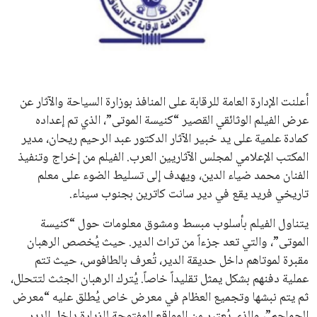
علوم وتكنولوجيا
المرأة والجمال
حوادث
أعلنت الإدارة العامة للرقابة على المنافذ بوزارة السياحة والآثار عن
عرض الفيلم الوثائقي القصير “كنيسة الموتى”، الذي تم إعداده
محافظات
كمادة علمية على يد خبير الآثار الدكتور عبد الرحيم ريحان، مدير
المكتب الإعلامي لمجلس الآثاريين العرب. الفيلم من إخراج وتنفيذ
الفنان محمد ضياء الدين، ويهدف إلى تسليط الضوء على معلم
تاريخي فريد يقع في دير سانت كاترين بجنوب سيناء.
يتناول الفيلم بأسلوب مبسط ومشوق معلومات حول “كنيسة
الموتى”، والتي تعد جزءاً من تراث الدير. حيث يُخصص الرهبان
مقبرة لموتاهم داخل حديقة الدير، تُعرف بالطافوس، حيث تتم
عملية دفنهم بشكل يمثل تقليداً خاصاً. يُترك الرهبان الجثث لتتحلل،
ثم يتم نبشها وتجميع العظام في معرض خاص يُطلق عليه “معرض
الجماجم”، والذي يُعتبر من المواقع المفتوحة للزيارة داخل الدير.