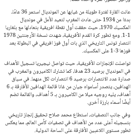
عانت القارة لفترة طويلة من غيابها عن المونديال استمر 36 عامًا،
بدءًا من 1934 حتى عادت المغرب لتعيد الأمل في مونديال
المكسيك 1970، حيث حققت أول نقطة افريقية بتعادلها مع بلغاريا
1-1. ومع تطور كرة القدم الأفريقية، شهدت نسخة الأرجنتين 1978
انتصار تونس التاريخي الذي بات أول فوز افريقي في البطولة بعد
فوزها 3-1 على المكسيك.
تواصلت الإنجازات الأفريقية، حيث تواصل نيجيريا تسجيل الأهداف
في المونديال برصيد 23 هدفا، كما تشارك الكاميرون والمغرب في
صدارة عدد الانتصارات برصيد 6 انتصارات لكل منهما. في سياق
الهدافين، يتصدر أسامواه جيان من غانا قائمة الهدافين الأفارقة بـ 6
أهداف، يليه روجيه ميلا من الكاميرون بـ 5 أهداف، والقائمة تضم
أيضًا أسماء بارزة أخرى.
وفي جانب التصفيات، استطاع محمد صلاح تحقيق إنجاز تاريخي
بتسجيله أعلى عدد من الأهداف في تصفيات كأس العالم، مما يعكس
تطور مستوى اللاعبين الأفارقة على الساحة الدولية.