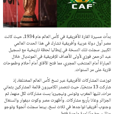
علوم وتكنولوجيا
المرأة والجمال
حوادث
بدأت مسيرة القارة الأفريقية في كأس العالم عام 1934، حيث كانت
مصر أول دولة عربية وأفريقية تشارك في هذا الحدث العالمي
محافظات
الكبير. سجلت تلك النسخة في إيطاليا لحظة تاريخية مع تسجيل
عبد الرحمن فوزي لأولى الأهداف الإفريقية في المونديال خلال
المباراة أمام المنتخب المجري، مما فتح الآفاق أمام أحلام وطموحات
قارية على مر السنوات.
توزعت المشاركات الأفريقية عبر نسخ كأس العالم المختلفة، إذ
شاركت 13 منتخبًا، حيث تتصدر الكاميرون قائمة المشاركين بثماني
مرات، تليها المغرب وتونس ونيجيريا بست مشاركات لكل منهما، ثم
الجزائر وغانا بأربع مشاركات. وأظهرت مصر وكوت ديفوار والسنغال
وجنوب أفريقيا تواجدها في ثلاث نسخ، بينما سجلت أنجولا وتوجو
وزائير حضورًا لمرة واحدة فقط.