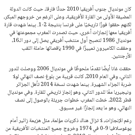
كان مونديال جنوب أفريقيا 2010 حدثًا فارقا، حيث كانت الدولة
المضيفة الأولى من القارة الأفريقية، وعلى الرغم من خروجهم المبكر،
لكنهم حققوا فوزًا تاريخيًا على فرنسا بنتيجة 2-1. بينما شهدت قارة
أفريقيا معها إنجازات أخرى، حيث تصدرت المغرب مجموعتها في
مونديال 1986 لتصبح أول منتخب أفريقي يصل إلى دور الـ16،
وحققت الكاميرون تمييزًا في 1990 بإقصائها حاملة اللقب
الأرجنتين.
حققت غانا أيضًا تقدمًا ملحوظًا في مونديال 2006 ووصلت للدور
الثاني، وفي العام 2010، كانت قريبة من بلوغ نصف النهائي لولا
ضربة الجزاء الشهيرة. بينما شهدت نسخة 2014 تأهل الجزائر
ونيجيريا معًا للدور الثاني، وهو إنجاز تاريخي للقارة. وفي مونديال
قطر 2022، خطت المغرب خطوات جريئة بالوصول إلى نصف
النهائي، وهو ما يعد إنجازًا غير مسبوق.
رغم الإنجازات، لا تزال هناك ذكريات مؤلمة، مثل هزيمة زائير أمام
يوغوسلافيا 9-0 في 1974 وخروج جميع المنتخبات الأفريقية من