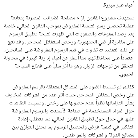
كرئيس للاتحاد الدولي لكرة القدم “فيفا” لفترة رابعة، بعد أن حصل
على تأييد واسع من أكثر من 200 اتحاد وطني من أصل 211 في
الجمعية العمومية. مما يعزز فرصته للفوز في الانتخابات المقررة عام
2027، ويجعله المرشح الأكثر حظًا حتى الآن.
هذا الدعم الواسع يأتي على الرغم من الانتقادات التي وجهت
لإنفانتينو في الآونة الأخيرة. حتى الآن، لم يتقدم أي مرشح منافس
في السباق الانتخابي، ولم تتمكن الأصوات المعارضة من التوصل إلى
اسم يوازن موقف إنفانتينو، قبل انتهاء فترة الترشح في نوفمبر
المقبل.
يعتمد إنفانتينو على قاعدة دعم قوية من الاتحادات القارية المختلفة،
بما في ذلك الاتحاد الأفريقي والآسيوي، بالإضافة إلى دعم غالبية
اتحادات أمريكا الجنوبية والكونكاكاف. وقد ساهمت مجموعة من
القرارات التي اتخذها في زيادة الموارد المالية لهذه الاتحادات، فضلاً
عن رفع عدد الفرق المشاركة في كأس العالم، وإطلاق بطولات دولية
جديدة تحت مظلة “فيفا”.