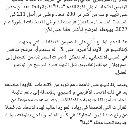
تحقق من قهوتك المغشوشة 7 علامات تدل
على جودتها قبل أول رشفة
خالد فؤاد
18 يوليو 2026
القائمة البريدية
انضم إلى قائمة المشتركين لدينا لتحصل على أحدث الأخبار، التحديثات
والعروض الخاصة مباشرة في صندوق بريدك
اشتراك
جميع الحقوق محفوظة لموقعنا ايوا مصر
سياسة الخصوصية
اتصل بنا
من نحن