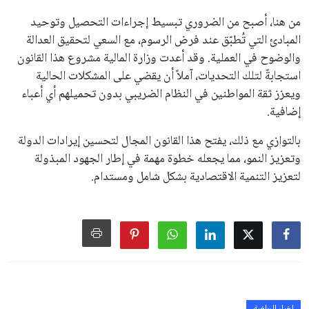
على الجانب الآخر، تتركز المعارضة بشكل ملحوظ داخل القارة
الأوروبية، حيث ارتفعت حدة الانتقادات الموجهة إلى إنفانتينو
بسبب التوسع المستمر في البطولات الدولية وأثر ذلك على الجدول
الزمني للمسابقات المحلية. وقد دعا رئيس رابطة الدوري الإسباني،
خافيير تيباس، إلى تنحّي إنفانتينو، معتبراً أن سياساته تضر بصناعة
كرة القدم وتزيد من ضغوط المباريات.
على الرغم من هذه الانتقادات، تشير التوقعات إلى أن إنفانتينو
يمتلك فرصًا كبيرة للفوز بولاية جديدة، خصوصًا في ظل غياب
منافس قوي يتمتع بإجماع داخل الأسرة الكروية الدولية. هذا يعزز
من فرص استمراره في قيادة “فيفا” حتى عام 2031.