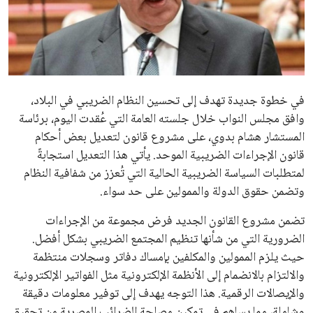
علوم وتكنولوجيا
المرأة والجمال
حوادث
في خطوة جديدة تهدف إلى تحسين النظام الضريبي في البلاد،
وافق مجلس النواب خلال جلسته العامة التي عُقدت اليوم، برئاسة
محافظات
المستشار هشام بدوي، على مشروع قانون لتعديل بعض أحكام
قانون الإجراءات الضريبية الموحد. يأتي هذا التعديل استجابةً
لمتطلبات السياسة الضريبية الحالية التي تُعزز من شفافية النظام
وتضمن حقوق الدولة والممولين على حد سواء.
تضمن مشروع القانون الجديد فرض مجموعة من الإجراءات
الضرورية التي من شأنها تنظيم المجتمع الضريبي بشكل أفضل.
حيث يلزم الممولين والمكلفين بإمساك دفاتر وسجلات منتظمة
والالتزام بالانضمام إلى الأنظمة الإلكترونية مثل الفواتير الإلكترونية
والإيصالات الرقمية. هذا التوجه يهدف إلى توفير معلومات دقيقة
وشاملة، مما يساهم في تمكين مصلحة الضرائب المصرية من تحقيق