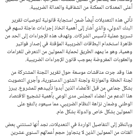
أعلى المعدلات الممكنة من الشفافية والعدالة الضريبية.
تأتي هذه التعديلات أيضاً ضمن استجابة قانونية لتوصيات تقرير
البنك الدولي، والذي أشار إلى أهمية اتخاذ إجراءات عاجلة تسهم في
تسريع عملية تأسيس الشركات. وتهدف هذه الإجراءات إلى الحد من
ظاهرة استخدام البطاقات الضريبية المؤقتة في إصدار فواتير
وهمية، وهو ما يمهد الطريق لحماية الممولين من التعرض للغرامات
والعقوبات المفروضة بموجب قانون الإجراءات الضريبية.
هذا وقد جرت مناقشات موسعة حول تقرير اللجنة المشتركة من
لجنة الخطة والموازنة ولجنة الشئون الدستورية، وأجري التصويت
بشكل جماعي من قبل الأعضاء الذين أبدوا تأييدهم للمشروع. يبرز
هذا الدعم من أعضاء المجلس مدى الوعي بأهمية تشجيع الاقتصاد
الوطني وضمان نزاهة النظام الضريبي، مما سيعود بالنفع على
الممولين بشكل خاص والدولة بشكل عام.
وبالنظر إلى التفاصيل الواردة في التعديلات، نجد أنها تستثني بعض
الفئات من الممولين الذين لا يتجاوز حجم أعمالهم السنوي عشرين