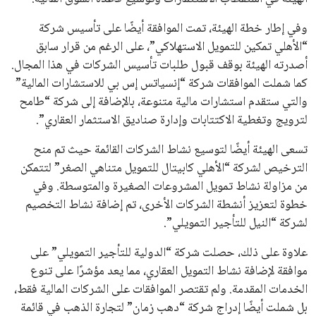
وفي إطار خطة الهيئة، تمت الموافقة أيضًا على تأسيس شركة
“الأهلي تمكين للتمويل الاستهلاكي”، على الرغم من قرار سابق
أصدرته الهيئة بوقف قبول طلبات تأسيس الشركات في هذا المجال.
كما شملت الموافقات شركة “إنسياتس إس بي للاستشارات المالية”
والتي ستقدم استشارات مالية متنوعة، بالإضافة إلى شركة “طامح
لترويج وتغطية الاكتتابات وإدارة صناديق الاستثمار العقاري”.
تسعى الهيئة أيضًا لتوسيع نشاط الشركات القائمة حيث تم منح
الترخيص لشركة “الأهلي كابيتال للتمويل متناهي الصغر” لتتمكن
من مزاولة نشاط تمويل المشروعات الصغيرة والمتوسطة. وفي
خطوة لتعزيز أنشطة الشركات الأخرى، تم إضافة نشاط التخصيم
لشركة “النيل للتأجير التمويلي”.
علاوة على ذلك، حصلت شركة “الدولية للتأجير التمويلي” على
موافقة لإضافة نشاط التمويل العقاري، مما يعد مؤشرًا على تنوع
الخدمات المقدمة. ولم تقتصر الموافقات على الشركات المالية فقط،
بل شملت أيضًا إدراج شركة “دهب زمان” لتجارة الذهب في قائمة